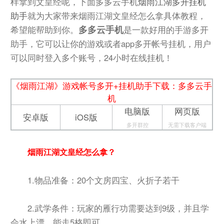
样拿到文皇经呢，下面多多云手机
烟雨江湖多开挂机
助手
就为大家带来烟雨江湖文皇经怎么拿具体教程，
多多云手机
希望能帮助到你。
是一款好用的手游多开
助手，它可以让你的游戏或者app多开帐号挂机，用户
可以同时登入多个账号，24小时在线挂机！
《烟雨江湖》游戏帐号多开+挂机助手下载：多多云手
机
电脑版
网页版
安卓版
iOS版
多开群控
无需下载客户端
烟雨江湖文皇经怎么拿？
1.物品准备：20个文房四宝、火折子若干
2.武学条件：玩家的雁行功需要达到9级，并且学
会水上漂，能走5格即可。