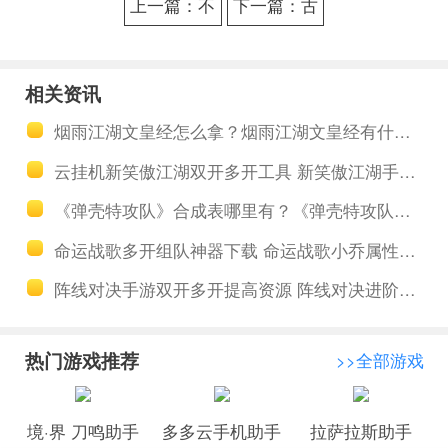
上一篇：不
下一篇：古
良人3手游出
荒遗迹中最
金点盘点？
强的武器是
相关资讯
不良人3挂机
什么？最新
烟雨江湖文皇经怎么拿？烟雨江湖文皇经有什么用？
搬砖赚钱方
古荒遗迹武
云挂机新笑傲江湖双开多开工具 新笑傲江湖手游侠客好感度有什么用
法
器排行榜
《弹壳特攻队》合成表哪里有？《弹壳特攻队》全装备武器合成表详解
命运战歌多开组队神器下载 命运战歌小乔属性一览
阵线对决手游双开多开提高资源 阵线对决进阶攻略
热门游戏推荐
>>全部游戏
境·界 刀鸣助手
多多云手机助手
拉萨拉斯助手