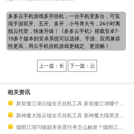
多多云手机游戏多开挂机，一台手机变多台，可实
现手游双开、五开、多开，小号养大号，24小时离
线云托管，快速升级！《多多云手机》搭载安卓7-
15多个版本的安卓系统可以选择。手游、应用兼容
性更高，用云手机挂机游戏更稳定、更流畅！
上一篇：长
下一篇：云
安幻世绘材
手机离线挂
料日常全要
机多开
相关资讯
有 长安幻世
VGAME消零
新笑傲江湖云端全天挂机工具 新笑傲江湖哪个门派厉害
绘离线托管
世界BOSS
新神魔大陆云端全天挂机工具 新神魔大陆英灵殿玩法
轻松拿
蚁女通关攻
烟雨江湖70级副本前置任务怎么触发？烟雨江湖70级副本开启教程
略