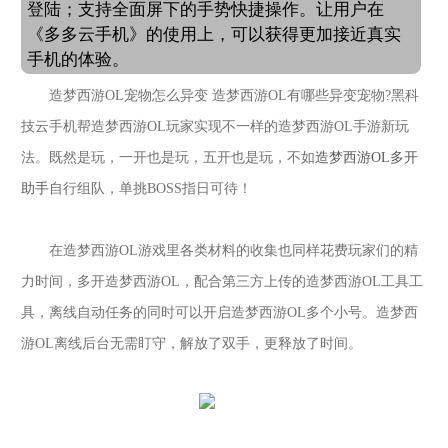
登陆；支持全面屏下的手势快捷操作。让用户在
《多多云手机》的使用上，可以获得更加接近真实
手机的体验。
造梦西游
OL宠物怎么异变 造梦西游OL有哪些异变宠物?
黑科
技云手机帮
造梦西游
OL
玩家
实现不一样的
造梦西游
OL
手游新玩
法。既然是玩，一开也是玩，五开也是玩，不如
造梦西游
OL
多开
助手
自行组队，单挑
BOSS指日可待！
在
造梦西游
OL
游戏
里各类材料的收集也同样花费玩家们的精
力时间，多开
造梦西游
OL
，配合第三方上传的
造梦西游
OL
工具工
具，离线自动任务的同时可以开启
造梦西游
OL
多个小号。
造梦西
游
OL
离线后台无需盯守，解放了双手，更释放了时间。