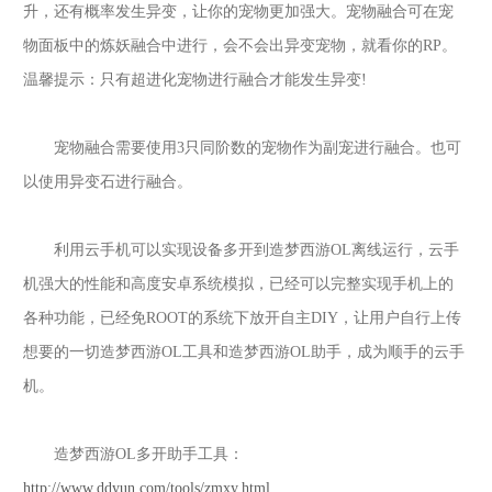
升，还有概率发生异变，让你的宠物更加强大。宠物融合可在宠
物面板中的炼妖融合中进行，会不会出异变宠物，就看你的
RP。
温馨提示：只有超进化宠物进行融合才能发生异变!
宠物融合需要使用
3只同阶数的宠物作为副宠进行融合。也可
以使用异变石进行融合。
利用云手机可以实现设备多开到
造梦西游
OL
离线运行，云手
机强大的性能和高度安卓系统模拟，已经可以完整实现手机上的
各种功能，已经免
ROOT的系统下放开自主DIY，让用户自行上传
想要的一切
造梦西游
OL
工具和
造梦西游
OL
助手，成为顺手的云手
机。
造梦西游
OL
多开
助手工具：
http://www.ddyun.com/tools/zmxy.html