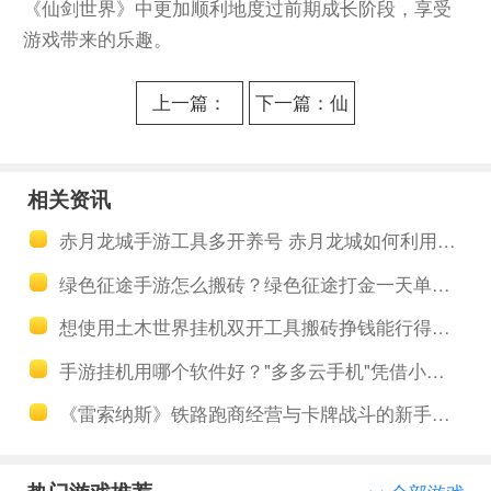
《仙剑世界》中更加顺利地度过前期成长阶段，享受
游戏带来的乐趣。
上一篇：
下一篇：仙
2025年最新
剑世界手游
云手机品牌
搬砖收益分
相关资讯
有哪些？新
析，多多云
赤月龙城手游工具多开养号 赤月龙城如何利用经验瓶快速升级
手该怎么选
手机批量起
绿色征途手游怎么搬砖？绿色征途打金一天单号能赚几十块
择云手机？
号搬砖攻
想使用土木世界挂机双开工具搬砖挣钱能行得通吗
略！
手游挂机用哪个软件好？"多多云手机"凭借小号多开与24小时托管引领挂机新体验
《雷索纳斯》铁路跑商经营与卡牌战斗的新手攻略