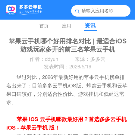
资讯
首页
应用
苹果云手机哪个好用排名对比 | 最适合iOS
游戏玩家多开的前三名苹果云手机
作者：ddyun
来源：多多云
发表时间：2026/5/19
经过对比，2026年最新好用的苹果云手机榜单排
名出来了：目前多多云手机iOS版、蜂窝云手机和云苹
果口碑较好，分别适合性价比、游戏挂机和低延迟需
求。‌
苹果 iOS 云手机哪款最好用？首选多多云手机
iOS - 苹果云手机 版！