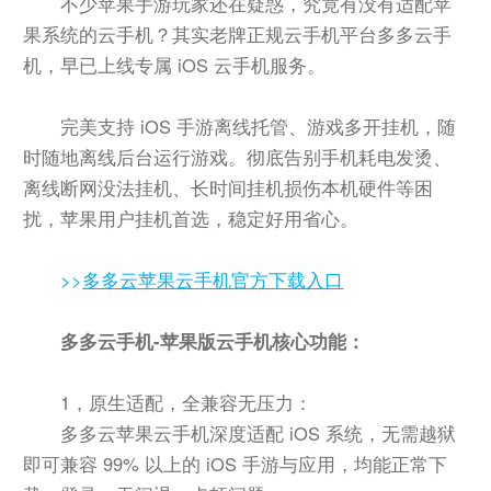
不少苹果手游玩家还在疑惑，究竟有没有适配苹
果系统的云手机？其实老牌正规云手机平台多多云手
机，早已上线专属 iOS 云手机服务。
完美支持 iOS 手游离线托管、游戏多开挂机，随
时随地离线后台运行游戏。彻底告别手机耗电发烫、
离线断网没法挂机、长时间挂机损伤本机硬件等困
扰，苹果用户挂机首选，稳定好用省心。
>>
多多云苹果云手机官方下载入口
多多云手机-苹果版云手机核心功能：
1，原生适配，全兼容无压力：
多多云苹果云手机深度适配 iOS 系统，无需越狱
即可兼容 99% 以上的 iOS 手游与应用，均能正常下