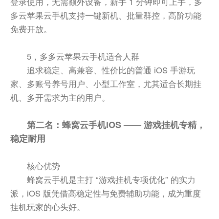
登录使用，无需额外设备，新手 1 分钟即可上手，多
多云苹果云手机支持一键新机、批量群控，高阶功能
免费开放。
5，多多云苹果云手机适合人群
追求稳定、高兼容、性价比的普通 iOS 手游玩
家、多账号养号用户、小型工作室，尤其适合长期挂
机、多开需求为主的用户。
第二名：蜂窝云手机iOS —— 游戏挂机专精，
稳定耐用
核心优势
蜂窝云手机是主打 “游戏挂机专项优化” 的实力
派，iOS 版凭借高稳定性与免费辅助功能，成为重度
挂机玩家的心头好。