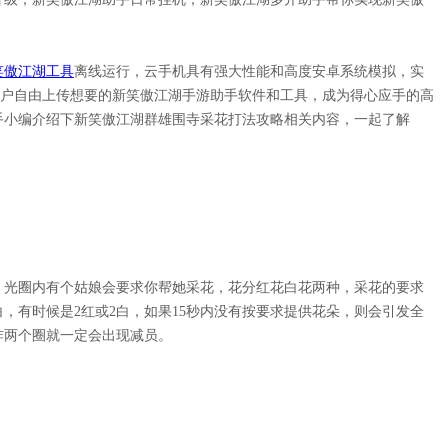
笑傲江湖
工具
离线运行，云手机具有强大性能和高度安卓系统模拟，实
用户自由上传想要的
新笑傲江湖
手游助手软件和工具，成为得心应手的高
手小编介绍下
新笑傲江湖群雄围寺采花打法攻略
相关内容，
一起了解
，光圈内有个姑娘会要求你帮她采花，花分红花白花两种，采花的要求
1白，有时候是2红或2白，如果15秒内没有按要求提供花朵，则会引发全
炸两个圈就一定会出现减员。