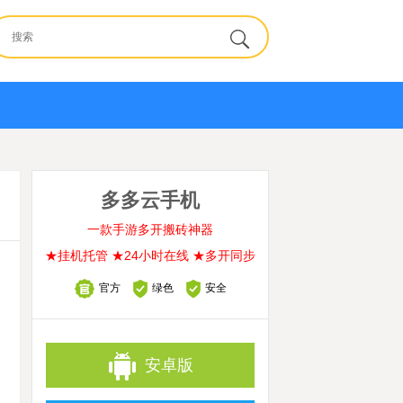
多多云手机
一款手游多开搬砖神器
★挂机托管 ★24小时在线 ★多开同步
官方
绿色
安全
安卓版