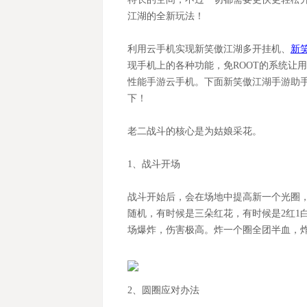
江湖
的全新玩法！
利用
云手机
实现
新笑傲江湖
多开挂机、
新
现手机上的各种功能，免
ROOT的系统让
性能手游云手机。下面
新笑傲江湖
手游助
下
！
老二战斗的核心是为姑娘采花。
1、战斗开场
战斗开始后，会在场地中提高新一个光圈
随机，有时候是三朵红花，有时候是
2红
场爆炸，伤害极高。炸一个圈全团半血，
2、圆圈应对办法