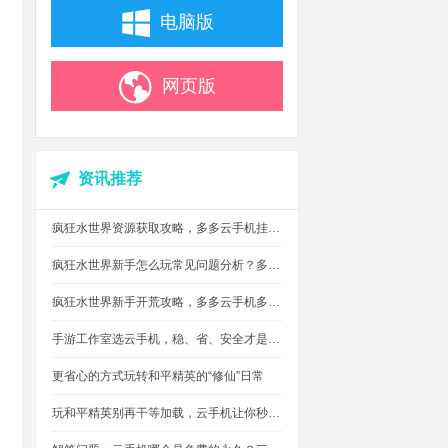
电脑版
网页版
资讯推荐
疯狂水世界资源获取攻略，多多云手机挂机搬砖自动攒材料
疯狂水世界新手怎么玩常见问题分析？多多云手机多开托管挂机升级打怪
疯狂水世界新手开荒攻略，多多云手机多开托管，自动搞定海量重复日常快速升级
手游工作室选云手机，稳、省、安全才是实在考量
更省心的方式玩转和平精英的“修仙”日常
玩和平精英别再干等加载，云手机让你秒玩游戏进战场