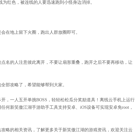
连线为红色，被连线的人要迅速跑到小怪身边消掉。
是会在地上留下火圈，跑出人群放圈即可。
被点名的人注意彼此离开，不要让扇形重叠，跑开之后不要再移动，让
的全部攻略了，希望能够帮到大家。
多开，一人五开单挑
BOSS，轻轻松松瓜分奖励道具！离线云手机上运行
用任何
新笑傲江湖
手游助手工具支持安卓、
iOS设备可实现安卓免root，
法攻略
的相关资讯，了解更多关于
新笑傲江湖
的游戏资讯，欢迎关注
云