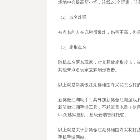
场地中会提高新小怪，连线
2-3个玩家，
（
2）点名炸弹
被点名的人在几秒后爆炸，伤害不高，但
（
3）扇形点名
随机点名两名玩家，对其释放扇形攻击，
其他未点名玩家去躲扇形攻击。
以上就是新笑傲江湖群雄围寺采花怎么打
新笑傲江湖
助手工具外加
新笑傲江湖
游戏
新笑傲江湖
手游工具，不耗流量电量！使
ios免越狱挂机，超级云端智能托管。
以上就是关于
新笑傲江湖群雄围寺采花打
手机手游网站
。