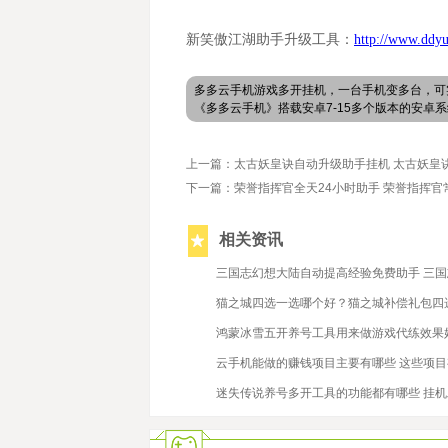
新笑傲江湖
助手升级工具
：
http://www.ddyu
多多云手机游戏多开挂机，一台手机变多台，可
《多多云手机》搭载安卓7-15多个版本的安
上一篇：太古妖皇诀自动升级助手挂机 太古妖皇
下一篇：荣誉指挥官全天24小时助手 荣誉指挥官
相关资讯
2023/3/24
三国志幻想大陆自动提高经验免费助手 三
2021/12/31
猫之城四选一选哪个好？猫之城补偿礼包四
2021/5/12
鸿蒙冰雪五开养号工具用来做游戏代练效果
2021/4/15
云手机能做的赚钱项目主要有哪些 这些项
2021/11/5
迷失传说养号多开工具的功能都有哪些 挂