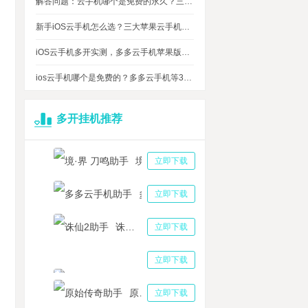
解答问题：云手机哪个是免费的永久？三大免费永久正版云手机对比
新手iOS云手机怎么选？三大苹果云手机知名品牌性能对比测评
iOS云手机多开实测，多多云手机苹果版最多可同时运行多少台？
ios云手机哪个是免费的？多多云手机等3大品牌对比测评，告诉你免费ios云手机的真相
多开挂机推荐
境·界 刀鸣助手
立即下载
多多云手机助手
立即下载
诛仙2助手
立即下载
三国志战略版助手
立即下载
原始传奇助手
立即下载