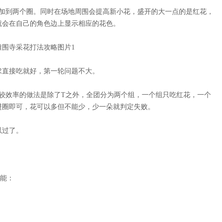
增加到两个圈。同时在场地周围会提高新小花，盛开的大一点的是红花，
就会在自己的角色边上显示相应的花色。
雄围寺采花打法攻略图片
1
求直接吃就好，第一轮问题不大。
较效率的做法是除了T之外，全团分为两个组，一个组只吃红花，一个
进圈即可，花可以多但不能少，少一朵就判定失败。
以过了。
技能：