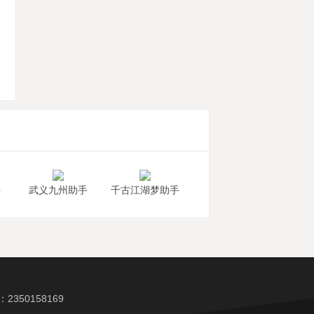
机
手
武义九州助手
千古江湖梦助手
350158169