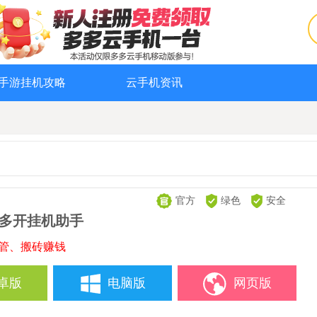
手游挂机攻略
云手机资讯
官方
绿色
安全
-多开挂机助手
托管、搬砖赚钱
卓版
电脑版
网页版