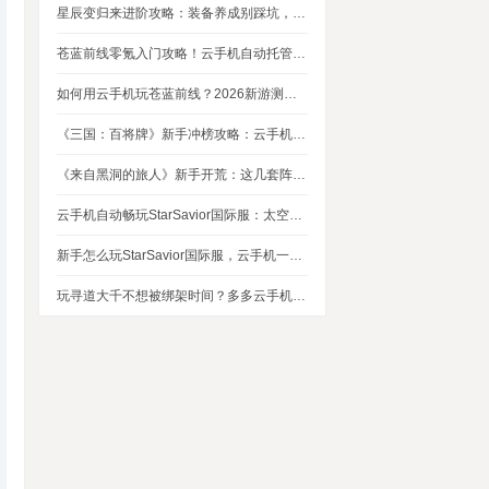
星辰变归来进阶攻略：装备养成别踩坑，这几个技巧让你省下80%资源
苍蓝前线零氪入门攻略！云手机自动托管，24小时自动刷资源不掉队
如何用云手机玩苍蓝前线？2026新游测评，新手入坑玩法指南
《三国：百将牌》新手冲榜攻略：云手机多开挂机，轻松拿捏牌局优势
《来自黑洞的旅人》新手开荒：这几套阵容，实测好用
云手机自动畅玩StarSavior国际服：太空星战到底值不值得入坑
新手怎么玩StarSavior国际服，云手机一键搞定
玩寻道大千不想被绑架时间？多多云手机帮我自动挂机平衡游戏和生活