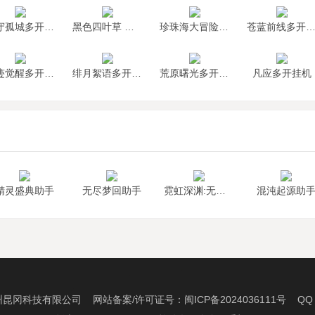
墨守孤城多开挂机
黑色四叶草 魔法帝之道多开挂机
珍珠海大冒险多开挂机
苍蓝前线多开挂
神迹觉醒多开挂机
绯月絮语多开挂机
荒原曙光多开挂机
凡应多开挂机
精灵盛典助手
无尽梦回助手
霓虹深渊:无限助手
混沌起源助
州昆冈科技有限公司 网站备案/许可证号：
闽ICP备2024036111号
QQ：2