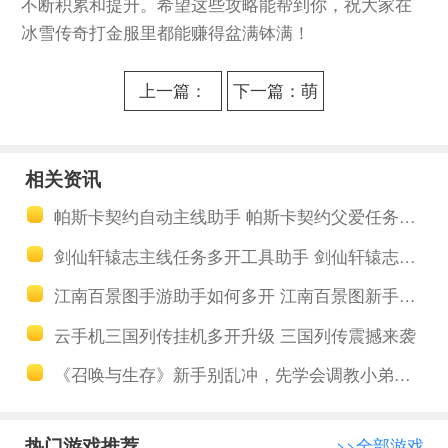
不断积累和提升。希望这些攻略能帮到你，祝大家在
冰雪传奇打金服里都能赚得盆满钵满！
上一篇：
下一篇：萌
《极品芝麻
新问答：云
官》门客培
手机挂机费
相关资讯
养实用技
流量吗？不
帕斯卡契约自动主线助手 帕斯卡契约父爱任务怎么做
巧：新手平
消耗流量。
剑仙轩辕志主线任务多开工具助手 剑仙轩辕志神之化形隐藏诱敌
民必看门客
江南百景图手游助手如何多开 江南百景图新手入门指南
推荐攻略
云手机三国列传挂机多开升级 三国列传震撼来袭
《召唤与生存》新手别乱冲，先学会调教小弟和配阵容
热门游戏推荐
>>全部游戏