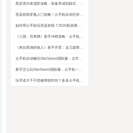
星辰变归来进阶攻略：装备养成别踩坑，这几个技巧让你省下80%资源
苍蓝前线零氪入门攻略！云手机自动托管，24小时自动刷资源不掉队
如何用云手机玩苍蓝前线？2026新游测评，新手入坑玩法指南
《三国：百将牌》新手冲榜攻略：云手机多开挂机，轻松拿捏牌局优势
《来自黑洞的旅人》新手开荒：这几套阵容，实测好用
云手机自动畅玩StarSavior国际服：太空星战到底值不值得入坑
新手怎么玩StarSavior国际服，云手机一键搞定
玩寻道大千不想被绑架时间？多多云手机帮我自动挂机平衡游戏和生活