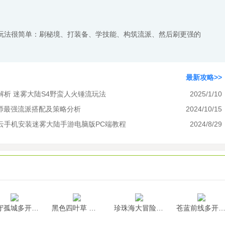
玩法很简单：刷秘境、打装备、学技能、构筑流派、然后刷更强的
最新攻略>>
析 迷雾大陆S4野蛮人火锤流玩法
2025/1/10
法师最强流派搭配及策略分析
2024/10/15
云手机安装迷雾大陆手游电脑版PC端教程
2024/8/29
墨守孤城多开挂机
黑色四叶草 魔法帝之道多开挂机
珍珠海大冒险多开挂机
苍蓝前线多开挂