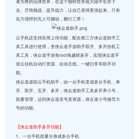
者为尊的仙侠世界，在这个独特世界观大陆中生存下
去。尽情挑战，提升战力，让自己变得更强起来。只有
实力强悍到无人可撼动，横行三界！
云手机还支持应用上传功能，配合第三方侠众道助手工
具工具进行使用，变侠众道手游助手双开、多开挂机工
具工具，侠众道手游免root免越狱多开，实现侠众道手
游云挂机自动打资源、自动主线、一键日常等助手功
能。
侠众道虚拟云手机助手，由一台手机变成多台手机，单
开、双开、五开、多开，侠众道助手工具多开养小号，
批量管理，达到侠众道卖号卖资源，侠众道小号辅导大
号的功能。
【侠众道助手多开功能】
1、一台手机批量分身成多台手机