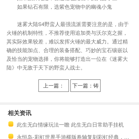
如果钻石有限，选紫色宠物中的幽魂小鬼
迷雾大陆S4野蛮人最强流派需要注意的是，由于
火锤的机制特性，不推荐使用追加类与沃尔克之握，
其实际效果较差，难以发挥火锤的最大威力。通过精
确的技能加点、合理的装备搭配、巧妙的宝石镶嵌以
及恰当的宠物选择，你将能够打造出一位在《迷雾大
陆》中无敌于天下的野蛮人战士。
上一篇：
下一篇：铸
《时光大爆
仙之境最强
炸》新手入
阵容搭配攻
相关资讯
门到精通，
略详解，铸
此生无白情缘玩法一瞻 此生无白日常助手挂机
时光大爆炸
仙之境最强
永恒岛-彩虹世界手游横版卷轴复刻彩虹经典，多多云手机升级搬砖攻略盘点