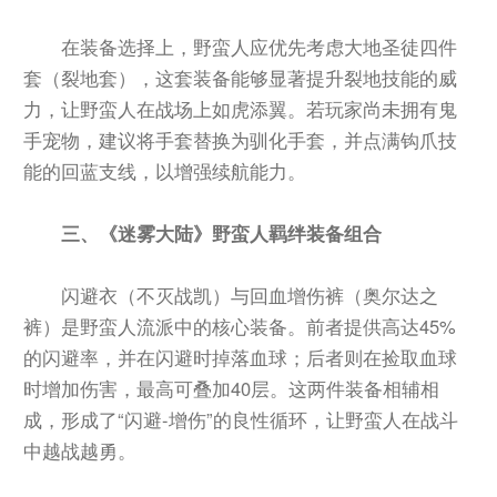
在装备选择上，野蛮人应优先考虑大地圣徒四件
套（裂地套），这套装备能够显著提升裂地技能的威
力，让野蛮人在战场上如虎添翼。若玩家尚未拥有鬼
手宠物，建议将手套替换为驯化手套，并点满钩爪技
能的回蓝支线，以增强续航能力。
三、《迷雾大陆》野蛮人羁绊装备组合
闪避衣（不灭战凯）与回血增伤裤（奥尔达之
裤）是野蛮人流派中的核心装备。前者提供高达45%
的闪避率，并在闪避时掉落血球；后者则在捡取血球
时增加伤害，最高可叠加40层。这两件装备相辅相
成，形成了“闪避-增伤”的良性循环，让野蛮人在战斗
中越战越勇。