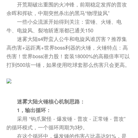
开荒期破出重围的火冲锋，前期稳定发挥的普攻
余晖和挥砍，中期突然杀出的黑马“物理旋风”
一些小众流派开始得到关注：雷锤、火锤、电
牛、电旋风、裂地斩逐渐都已通关150
迷雾大陆s4野蛮人公牛和电旋风谁厉害？推荐集
高伤害+远距离+世界boss利器的火锤，火锤特点：高
伤害！世界boss潜力股！套装18000%的高额倍率可以
打到500垓一锤，如果使用吃球套那么伤害只会更高。
迷雾大陆火锤核心机制思路：
1，输出循环：
采用 “钩爪聚怪 - 爆发锤 - 普攻 - 正常锤 - 普攻”
的循环模式，一个循环周期为3秒。
在这个循环中，爆发锤的伤害占比高达91%，是