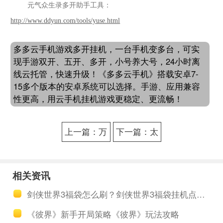
元气众生录
多开助手工具
：
http://www.ddyun.com/tools/yuse.html
多多云手机游戏多开挂机，一台手机变多台，可实
现手游双开、五开、多开，小号养大号，24小时离
线云托管，快速升级！《多多云手机》搭载安卓7-
15多个版本的安卓系统可以选择。手游、应用兼容
性更高，用云手机挂机游戏更稳定、更流畅！
上一篇：万
下一篇：太
国觉醒多号
古妖皇诀自
多开集资源
动升级助手
相关资讯
助手 万国觉
挂机 太古妖
剑侠世界3福袋怎么刷？剑侠世界3福袋挂机点收益提高攻略
醒护肝前期
皇诀如何快
《彼界》新手开局策略《彼界》玩法攻略