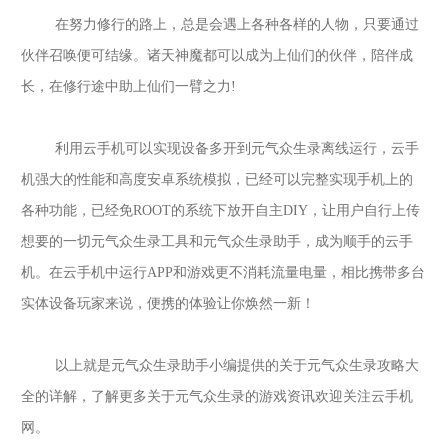
在努力修行的路上，总是会遇上各种各样的人物，只要通过
伙伴召唤便可结缘。诸天神魔都可以成为上仙们的伙伴，陪伴成
长，在修行途中助上仙们一臂之力
!
利用云手机可以实现设备多开到
元气众生录
离线运行，云手
机强大的性能和高度安卓系统模拟，已经可以完整实现手机上的
各种功能，已经免
ROOT的系统下放开自主DIY，让用户自行上传
想要的一切
元气众生录
工具和
元气众生录
助手，成为顺手的云手
机。在云手机中运行
APP和游戏更不消耗流量电量，相比携带多台
实体设备玩家来说，便携的体验让你焕然一新！
以上就是
元气众生录
助手小编提供的
关于
元气众生录攻略大
全
的
详解，了解更多关于
元气众生录
的游戏资讯欢迎关注
云手机
网。