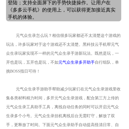
登陆；支持全面屏下的手势快捷操作。让用户在
《多多云手机》的使用上，可以获得更加接近真实
手机的体验。
元气众生录怎么玩？相信很多玩家都还不太清楚这个游戏的
玩法，许多玩家对于这个游戏还不太清楚。
黑科技云手机帮
元气
众生录
玩家实现不一样的
元气众生录
手游新玩法。既然是玩，一
开也是玩，五开也是玩，不如
元气众生录
多开助手
自行组队，单
挑BOSS指日可待！
元气众生录
手游助手帮助减少玩家们在
元气众生录
游戏里收
集各类材料精力时间，多开
元气众生录
游戏，配合第三方上传的
元气众生录
工具助手
工具，离线自动任务的同时可以开启
元气众
生录
多个小号。
元气众生录
挂机离线后台无需盯守，解放了双
手，更释放了时间。
下面
元气众生录
助手自动提高怪清日常
、自