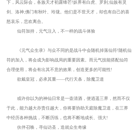
下，风云际会，各族天才初露锋芒
!妖界有白虎、罗刹;仙族有灵
剑、洛神;佛门有秋叶、玲珑。他们是不世天才，却也有自己的喜
怒哀乐，悲欢离合。
仙符加持，元气注入，不一样的战斗体验
《元气众生录》与众不同的是战斗中会随机掉落仙符
!随机仙
符的加入，将会成为影响战局的重要因素。而元气技能搭配仙符
合理使用，将会有出其不意的效果，创造更多的可能性!
欲戴皇冠，必承其重
——代行天条，除魔卫道
或许你以为的神仙日常是一壶清酒，便逍遥三界，然而不仅
于此，能力越大亦责任越大，你将要协助天庭除魔卫道，在三界
中经历各种挑战，不断历练，也将不断地成长、强大
!
伙伴召唤，寻仙访圣，造就众生奇缘