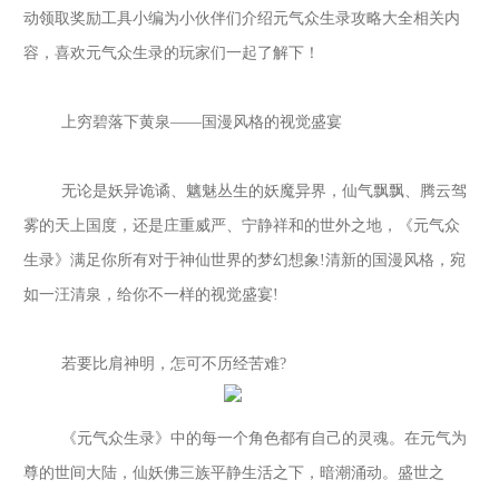
动领取奖励
工具
小编为小伙伴们介绍
元气众生录攻略大全
相关内
容，喜欢
元气众生录
的玩家们一起
了解下
！
上穷碧落下黄泉
——国漫风格的视觉盛宴
无论是妖异诡谲、魑魅丛生的妖魔异界，仙气飘飘、腾云驾
雾的天上国度，还是庄重威严、宁静祥和的世外之地，《元气众
生录》满足你所有对于神仙世界的梦幻想象
!清新的国漫风格，宛
如一汪清泉，给你不一样的视觉盛宴!
若要比肩神明，怎可不历经苦难
?
《元气众生录》中的每一个角色都有自己的灵魂。在元气为
尊的世间大陆，仙妖佛三族平静生活之下，暗潮涌动。盛世之