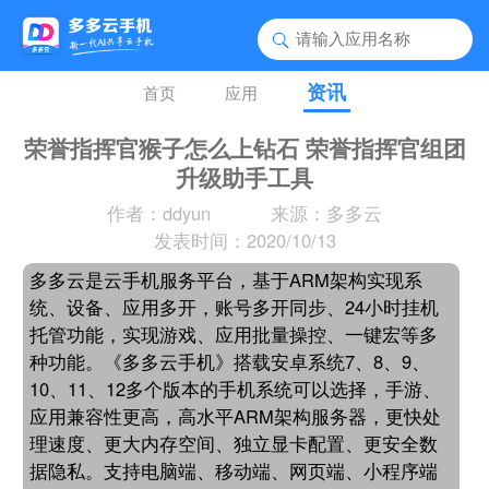
资讯
首页
应用
荣誉指挥官猴子怎么上钻石 荣誉指挥官组团
升级助手工具
作者：ddyun
来源：多多云
发表时间：2020/10/13
多多云是云手机服务平台，基于ARM架构实现系
统、设备、应用多开，账号多开同步、24小时挂机
托管功能，实现游戏、应用批量操控、一键宏等多
种功能。《多多云手机》搭载安卓系统7、8、9、
10、11、12多个版本的手机系统可以选择，手游、
应用兼容性更高，高水平ARM架构服务器，更快处
理速度、更大内存空间、独立显卡配置、更安全数
据隐私。支持电脑端、移动端、网页端、小程序端