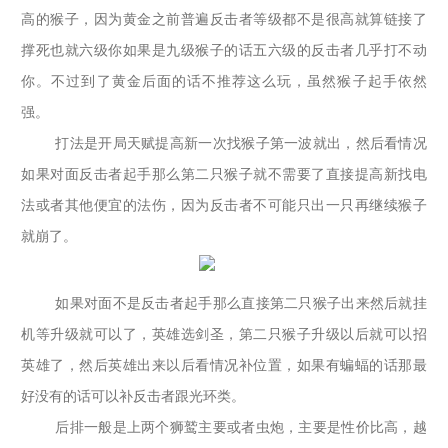
高的猴子，因为黄金之前普遍反击者等级都不是很高就算链接了
撑死也就六级你如果是九级猴子的话五六级的反击者几乎打不动
你。不过到了黄金后面的话不推荐这么玩，虽然猴子起手依然
强。
打法是开局天赋提高新一次找猴子第一波就出，然后看情况
如果对面反击者起手那么第二只猴子就不需要了直接提高新找电
法或者其他便宜的法伤，因为反击者不可能只出一只再继续猴子
就崩了。
如果对面不是反击者起手那么直接第二只猴子出来然后就挂
机等升级就可以了，英雄选剑圣，第二只猴子升级以后就可以招
英雄了，然后英雄出来以后看情况补位置，如果有蝙蝠的话那最
好没有的话可以补反击者跟光环类。
后排一般是上两个狮鹫主要或者虫炮，主要是性价比高，越