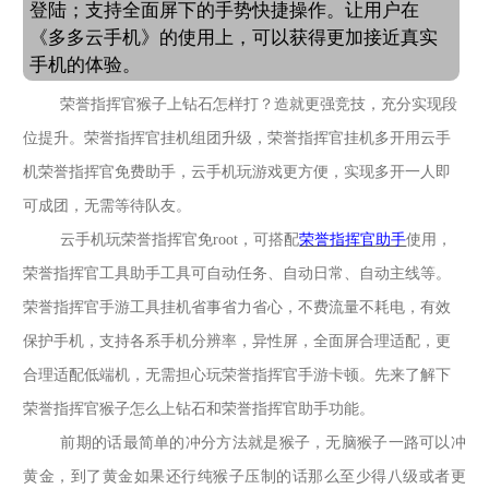
登陆；支持全面屏下的手势快捷操作。让用户在
《多多云手机》的使用上，可以获得更加接近真实
手机的体验。
荣誉指挥官猴子上钻石怎样打？造就更强竞技，充分实现段
位提升。
荣誉指挥官
挂机组团升级，
荣誉指挥官
挂机多开用云手
机
荣誉指挥官
免费助手，云手机玩游戏更方便，实现多开一人即
可成团，无需等待队友。
云手机玩
荣誉指挥官
免
root，可搭配
荣誉指挥官
助手
使用，
荣誉指挥官
工具助手工具可自动任务、自动日常、自动主线等。
荣誉指挥官
手游工具挂机省事省力省心，不费流量不耗电，有效
保护手机，支持各系手机分辨率，异性屏，全面屏合理适配，更
合理适配低端机，无需担心玩
荣誉指挥官
手游卡顿。先来了解下
荣誉指挥官猴子怎么上钻石
和
荣誉指挥官
助手功能。
前期的话最简单的冲分方法就是猴子，无脑猴子一路可以冲
黄金，到了黄金如果还行纯猴子压制的话那么至少得八级或者更