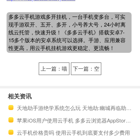
多多云手机游戏多开挂机，一台手机变多台，可实
现手游双开、五开、多开，小号养大号，24小时离
线云托管，快速升级！《多多云手机》搭载安卓7-
15多个版本的安卓系统可以选择。手游、应用兼容
性更高，用云手机挂机游戏更稳定、更流畅！
上一篇：喵
下一篇：空
喵星如何薅
之旅人云端
羊毛 云手机
全天挂机工
相关资讯
挂机喵喵星
具 空之旅人
天地劫手游绝学系统怎么玩 天地劫:幽城再临助手离线升级完成
薅羊毛神器
游戏中荣耀
苹果iOS用户使用云手机 多多云浏览器AppStore正版体验
挑战玩法介
云手机价格贵吗 使用云手机到底要支付多少费用
绍一览