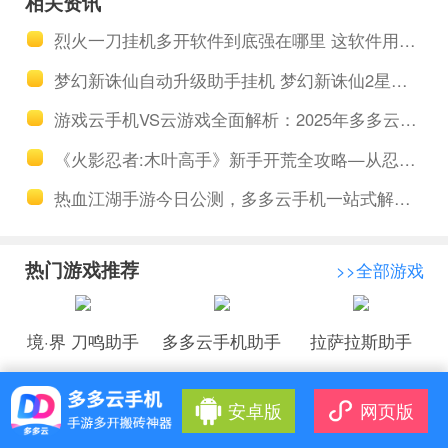
相关资讯
链攻略 影之
多多云托管
烈火一刀挂机多开软件到底强在哪里 这软件用起来方不方便
刃3工具多开
小号囤材料
梦幻新诛仙自动升级助手挂机 梦幻新诛仙2星仙师打法攻略
挂机
游戏云手机VS云游戏全面解析：2025年多多云手机深度评测与选购攻略
《火影忍者:木叶高手》新手开荒全攻略—从忍者获取到终极战力，一文解锁高效玩法
热血江湖手游今日公测，多多云手机一站式解决多开搬砖托管升级
热门游戏推荐
>>全部游戏
境·界 刀鸣助手
多多云手机助手
拉萨拉斯助手
安卓版
网页版