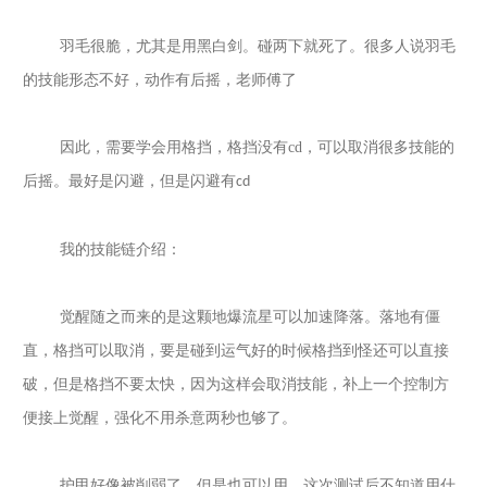
羽毛很脆，尤其是用黑白剑。碰两下就死了。很多人说羽毛
的技能形态不好，动作有后摇，老师傅了
因此，需要学会用格挡，格挡没有
cd
，可以取消很多技能的
后摇。最好是闪避，但是闪避有
cd
我的技能链介绍：
觉醒随之而来的是这颗地爆流星可以加速降落。落地有僵
直，格挡可以取消，要是碰到运气好的时候格挡到怪还可以直接
破，但是格挡不要太快，因为这样会取消技能，补上一个控制方
便接上觉醒，强化不用杀意两秒也够了。
护甲好像被削弱了，但是也可以用。这次测试后不知道用什