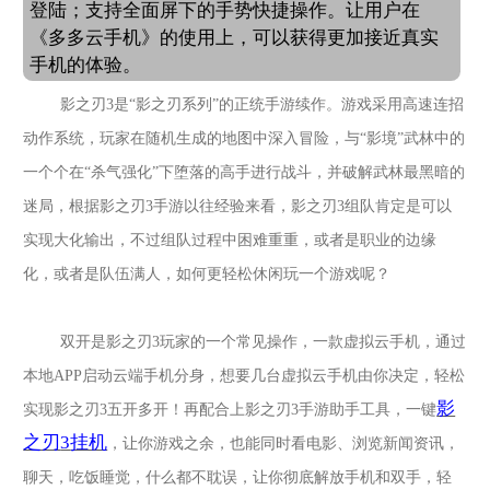
登陆；支持全面屏下的手势快捷操作。让用户在
《多多云手机》的使用上，可以获得更加接近真实
手机的体验。
影之刃
3
是“影之刃系列”的正统手游续作。游戏采用高速连招
动作系统，玩家在随机生成的地图中深入冒险，与“影境”武林中的
一个个在“杀气强化”下堕落的高手进行战斗，并破解武林最黑暗的
迷局，根据
影之刃
3
手游以往经验来看，
影之刃
3
组队肯定是可以
实现大化输出，不过组队过程中困难重重，或者是职业的边缘
化，或者是队伍满人，如何更轻松休闲玩一个游戏呢？
双开是
影之刃
3
玩家的一个常见操作，一款虚拟云手机，通过
本地
APP
启动云端手机分身，想要几台虚拟云手机由你决定，轻松
影
实现
影之刃
3
五开多开！再配合上
影之刃
3
手游助手工具，一键
之刃
3
挂机
，让你游戏之余，也能同时看电影、浏览新闻资讯，
聊天，吃饭睡觉，什么都不耽误，让你彻底解放手机和双手，轻