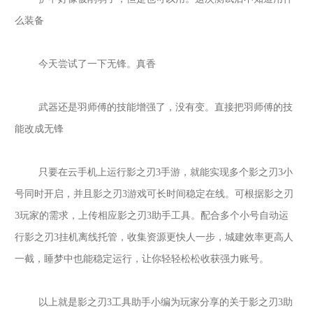
么装备
今天尝试了一下无锋。真香
武器还是羽师傅的技能增强了，没有变。直接把羽师傅的技
能改成无锋
只要在云手机上运行
影之刃
3
手游，就能实现多个
影之刃
3
小
号同时开启，并且
影之刃
3
游戏可长时间稳定在线。可根据
影之刃
3
玩家的需求，上传相应
影之刃
3
助手工具。配合多个小号自动运
行
影之刃
3
挂机离线托管，收集资源更快人一步，城建效率更高人
一截，睡梦中也能稳定运行，让你轻轻松松收获强力账号。
以上就是
影之刃
3
工具助手小编为玩家分享的关于
影之刃
3
助