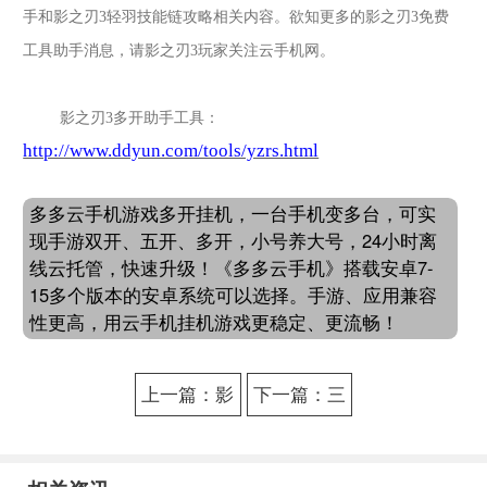
手和影之刃
3
轻羽技能链攻略相关内容。欲知更多的
影之刃
3
免费
工具助手消息，请
影之刃
3
玩家关注云手机网。
影之刃
3
多开助手工具：
http://www.ddyun.com/tools/yzrs.html
多多云手机游戏多开挂机，一台手机变多台，可实
现手游双开、五开、多开，小号养大号，24小时离
线云托管，快速升级！《多多云手机》搭载安卓7-
15多个版本的安卓系统可以选择。手游、应用兼容
性更高，用云手机挂机游戏更稳定、更流畅！
上一篇：影
下一篇：三
之刃3手游57
国志威力无
级魔弦技能
双资源加速