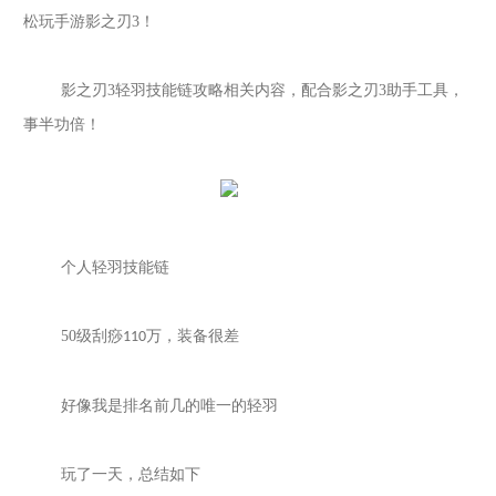
松玩手游
影之刃
3
！
影之刃
3
轻羽技能链攻略相关内容，配合
影之刃
3
助手工具，
事半功倍！
个人轻羽技能链
50
级刮痧
万，装备很差
110
好像我是排名前几的唯一的轻羽
玩了一天，总结如下