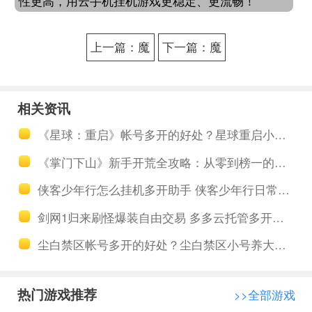
性更高，用云手机挂机游戏更稳定、更流畅！
上一篇：魔
下一篇：魔
卡之耀手游
卡之耀一键
工具多开养
升级打怪助
相关资讯
号 魔卡之耀
手工具 魔卡
《星球：重启》帐号多开的好处？星球重启小号养大号搬砖策略分享
百步穿杨无
之耀新手入
《掌门下山》新手开荒全攻略：从零到榜一的进阶之路
双的射手长
门攻略介绍
侠客少年行怎么挂机多开助手 侠客少年行日常系统
弓游侠
剑网1归来刷怪爆装自由交易 多多云托管多开全天日常
尘白禁区帐号多开的好处？尘白禁区小号养大号搬砖策略分享
热门游戏推荐
>>全部游戏