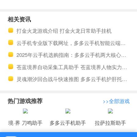
幻新诛仙自
国志战略版
动任务助手
工具云挂机
相关资讯
软件 梦幻新
双开 三国志
打金火龙游戏介绍 打金火龙日常助手挂机
诛仙仙友系
战略版蜀骑
云手机专业版下载网址，多多云手机智能云端仿真手机应用场景介绍
统介绍
开荒S8玩法
2025年云手机选购指南：多多云手机两大核心技术解析与性能评估
攻略
苍蓝境界自动采集工具助手 苍蓝境界人物实力排行榜
灵魂潮汐回合战斗快速推图 多多云手机护肝托管快速养成
热门游戏推荐
>>全部游戏
境·界 刀鸣助手
多多云手机助手
拉萨拉斯助手