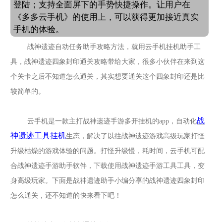
登陆；支持全面屏下的手势快捷操作。让用户在
《多多云手机》的使用上，可以获得更加接近真实
手机的体验。
战神遗迹自动任务
助手攻略方法，就用云手机挂机助手工
具，战神遗迹四象封印通关攻略带给大家，很多小伙伴在来到这
个关卡之后不知道怎么通关，其实想要通关这个四象封印还是比
较简单的。
战
云手机是一款主打
战神遗迹
手游多开挂机的
app，自动化
神遗迹
工具挂机
生态，解决了以往
战神遗迹
游戏高级玩家打怪
升级枯燥的游戏体验的问题。打怪升级慢，耗时间，云手机可配
合
战神遗迹
手游助手软件，下载使用
战神遗迹
手游工具工具，变
身高级玩家。下面是
战神遗迹
助手小编分享的战神遗迹四象封印
怎么通关，还不知道的快来看下吧！