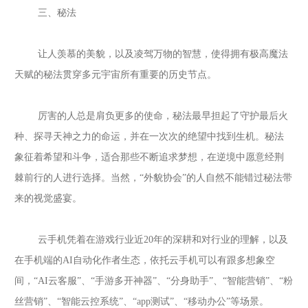
三、秘法
让人羡慕的美貌，以及凌驾万物的智慧，使得拥有极高魔法
天赋的秘法贯穿多元宇宙所有重要的历史节点。
厉害的人总是肩负更多的使命，秘法最早担起了守护最后火
种、探寻天神之力的命运，并在一次次的绝望中找到生机。秘法
象征着希望和斗争，适合那些不断追求梦想，在逆境中愿意经荆
棘前行的人进行选择。当然，
“外貌协会”的人自然不能错过秘法带
来的视觉盛宴。
云手机凭着在游戏行业近
20年的深耕和对行业的理解，以及
在手机端的AI自动化作者生态，依托云手机可以有跟多想象空
间，“AI云客服”、“手游多开神器”、“分身助手”、“智能营销”、“粉
丝营销”、“智能云控系统”、“app测试”、“移动办公”等场景。