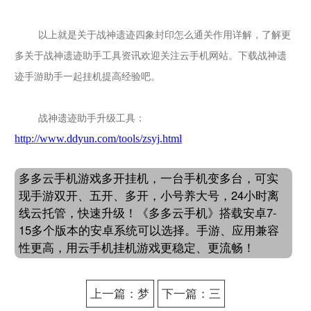
以上就是关于战神遗迹四象封印怎么通关作用详解，了解更
多关于
战神遗迹
助手工具资讯欢迎关注云手机网站。下载
战神遗
迹
手游助手一起挂机提高经验吧。
战神遗迹
助手升级工具：
http://www.ddyun.com/tools/zsyj.html
多多云手机游戏多开挂机，一台手机变多台，可实
现手游双开、五开、多开，小号养大号，24小时离
线云托管，快速升级！《多多云手机》搭载安卓7-
15多个版本的安卓系统可以选择。手游、应用兼容
性更高，用云手机挂机游戏更稳定、更流畅！
上一篇：梦
下一篇：三