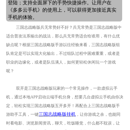
登陆；支持全面屏下的手势快捷操作。让用户在
《多多云手机》的使用上，可以获得更加接近真实
手机的体验。
三国志战略版兵无常势好不好？兵无常势是三国志战略版中
适合普攻法系输出的战法，那么兵无常势适合给谁用，有什么优
缺点呢？根据
三国志战略版
手游以往经验来看，
三国志战略版
组
队肯定是可以实现大化输出，不过组队过程中困难重重，或者是
职业的边缘化，或者是队伍满人，如何更轻松休闲玩一个游戏
呢？
双开是
三国志战略版
玩家的一个常见操作，一款虚拟云手
机，通过本地
APP启动云端手机分身，想要几台虚拟云手机由你决
定，轻松实现
三国志战略版
五开多开！再配合上
三国志战略版
手
三国志战略版
挂机
游助手工具，一键
，让你游戏之余，也能同
时看电影、浏览新闻资讯，聊天，吃饭睡觉，什么都不耽误，让