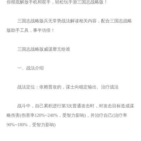
你彻底解放手机和双手，轻松玩手游
三国志战略版
！
三国志战略版兵无常势战法解读相关内容，配合
三国志战略
版
助手工具，事半功倍！
三国志战略版威谋靡亢给谁
一、战法介绍
战法定位：依赖普攻的，谋士向稳定输出、治疗战法
战斗中，自己累积进行第
3次普通攻击时，对攻击目标造成谋
略伤害(伤害率120%~240%，受智力影响)，并治疗自己(治疗率
90%~180%，受智力影响)