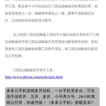
手工具。配合多个小号自动运行
三国志战略版
挂机离线托管，收
集资源更快人一步，城建效率更高人一截，睡梦中也能稳定运
行，让你轻轻松松收获强力账号。
以上就是
三国志战略版
工具助手小编为玩家分享的关于
三国
志战略版
助手和三国志战略版兵无常势战法解读相关内容。欲知
更多的
三国志战略版
免费工具助手消息，请
三国志战略版
玩家关
注云手机网。
三国志战略版
多开助手工具：
http://www.ddyun.com/tools/sgzz.html
多多云手机游戏多开挂机，一台手机变多台，可实
现手游双开、五开、多开，小号养大号，24小时离
线云托管，快速升级！《多多云手机》搭载安卓7-