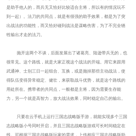
是助手他人的，而兵无又恰好比较适合主将，所以有的情况玩不
到一起）。法刀的共同点，就是有很强的助手效果，都是为了突
出战法的功能性，而又恰好碰到战法是谋略伤害，为了不完全牺
牲输出才走的法刀。
抛开这两个不谈，后面发展出了诸葛亮、陆逊带兵无的，也
很常见。这个路线，就是大家正视这个战法的开端。用它来跟用
武通神、士别三日一起组合、互换，或是抛掉那些主动战法，使
得队伍变得异常稳定、健壮，来获取战斗优势，就是这个路线的
用处所在。携带者的共同点，一般都是主将，因为需要生存能
力，另一个就是高智力，放大战法效果，同时稳定自己的输出。
只要在云手机上运行
三国志战略版
手游，就能实现多个
三国
志战略版
小号同时开启，并且
三国志战略版
游戏可长时间稳定在
线。可根据
三国志战略版
玩家的需求，上传相应
三国志战略版
助