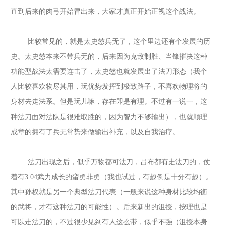
直到后来的肉弓开始冒出来，大家才真正开始正视这个战法。
比较常见的，就是太史慈兵无了，这个里边还有个发展的历
史。太史慈本来不带兵无的，后来因为克敌制胜、当锋摧决这种
功能型战法太需要连击了，太史慈也就发展出了法刀形态（我个
人比较喜欢物尽其用，玩优势发挥到极致路子，不喜欢物理将的
身材去走法系。但是玩儿嘛，存在即是有理。不过有一说一，这
种法刀面对法队是很难取胜的，因为智力不够输出），也就顺理
成章的拥有了兵无常势来做输出补充，以及自我治疗。
法刀出现之后，似乎万物都可法刀，吕布都有走法刀的，仗
着有
3.04武力成长的蛮勇非勇（我也试过，有趣倒是十分有趣）。
其中孙权就是另一个典型法刀代表（一般来说这种身材比较均衡
的武将，才有这种法刀的可能性）。后来新出的沮授，按理也是
可以走法刀的，不过很少见到有人这么带，似乎不强（沮授本身