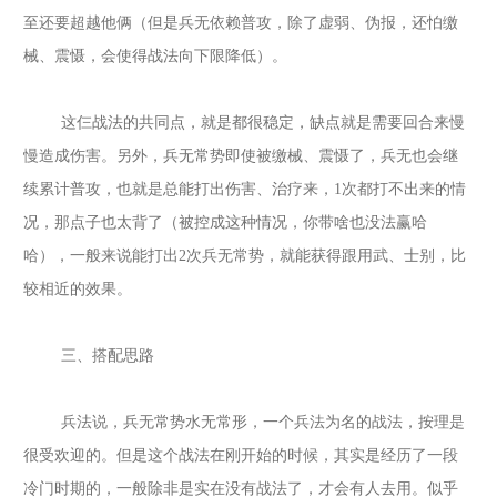
至还要超越他俩（但是兵无依赖普攻，除了虚弱、伪报，还怕缴
械、震慑，会使得战法向下限降低）。
这仨战法的共同点，就是都很稳定，缺点就是需要回合来慢
慢造成伤害。另外，兵无常势即使被缴械、震慑了，兵无也会继
续累计普攻，也就是总能打出伤害、治疗来，
1次都打不出来的情
况，那点子也太背了（被控成这种情况，你带啥也没法赢哈
哈），一般来说能打出2次兵无常势，就能获得跟用武、士别，比
较相近的效果。
三、搭配思路
兵法说，兵无常势水无常形，一个兵法为名的战法，按理是
很受欢迎的。但是这个战法在刚开始的时候，其实是经历了一段
冷门时期的，一般除非是实在没有战法了，才会有人去用。似乎