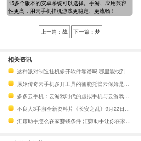
15多个版本的安卓系统可以选择。手游、应用兼容
性更高，用云手机挂机游戏更稳定、更流畅！
上一篇：战
下一篇：梦
神遗迹战役
幻新诛仙一
玩法解读 战
键日常挂机
相关资讯
神遗迹日常
攻略 梦幻新
这种派对制造挂机多开软件靠谱吗 哪里能找到这种感觉
助手挂机
诛仙神兽小
原始传奇云手机多开工具的智能托管云保姆是怎么回事
灰技能搭配
多多云手机：云游戏时代的虚拟手机与云游戏的卓越结合
推荐
不良人3手游全新资料片《长安之乱》9月22日上线，新版本玩法内容一览
汇赚助手怎么在家赚钱条件 汇赚助手让你在家赚钱