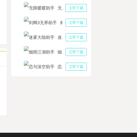
狂原始人2多开器怎么使用？用多多云手机多开挂机的搬砖玩法
无限暖暖助手
立即下载
岛纪元工具云挂机双开 海岛纪元手游赚钱方法及倒货和交易方法
真江湖2搬砖一天能赚多少？修真江湖2小号多开挂机刷仙玉攻略
剑网3无界助手
立即下载
白禁区帐号多开的好处？尘白禁区小号养大号搬砖策略分享
星帝国快速提升战力技巧 新星帝国小号搬砖工具
迷雾大陆助手
立即下载
烟雨江湖助手
立即下载
恋与深空助手
立即下载
机