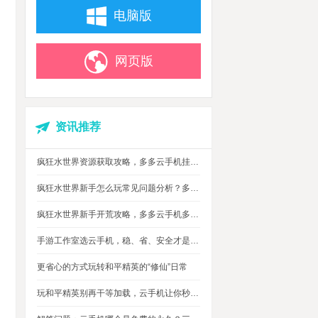
电脑版
网页版
资讯推荐
疯狂水世界资源获取攻略，多多云手机挂机搬砖自动攒材料
疯狂水世界新手怎么玩常见问题分析？多多云手机多开托管挂机升级打怪
疯狂水世界新手开荒攻略，多多云手机多开托管，自动搞定海量重复日常快速升级
手游工作室选云手机，稳、省、安全才是实在考量
更省心的方式玩转和平精英的“修仙”日常
玩和平精英别再干等加载，云手机让你秒玩游戏进战场