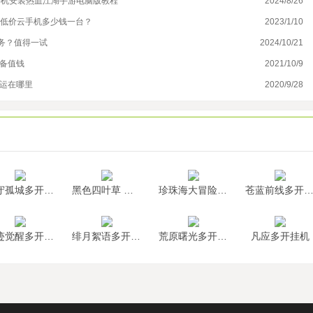
手机安装热血江湖手游电脑版教程
2024/8/26
疯
年低价云手机多少钱一台？
2023/1/10
海
务？值得一试
2024/10/21
修
装备值钱
2021/10/9
尘
押运在哪里
2020/9/28
新
墨守孤城多开挂机
黑色四叶草 魔法帝之道多开挂机
珍珠海大冒险多开挂机
苍蓝前线多开挂
神迹觉醒多开挂机
绯月絮语多开挂机
荒原曙光多开挂机
凡应多开挂机