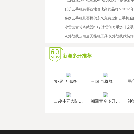
2021/6/8
《热血江湖》电脑版PC端怎么玩？多多云
2020/11/13
低价云手机有哪些性价比高的品牌？2024
2022/10/25
多多云手机能否提供永久免费虚拟云手机服
2020/5/27
冰雪复古传奇武器排行 冰雪传奇手游什么
2022/9/26
灰烬战线云端全天挂机工具 灰烬战线武装
新游多开推荐
境·界 刀鸣多开挂机
三国:百将牌多开挂机
口袋斗罗大陆多开挂机
溯回青空多开挂机