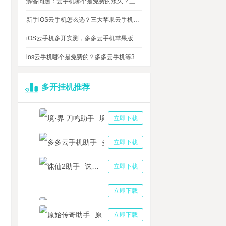
解答问题：云手机哪个是免费的永久？三大免费永久正版云手机对比
新手iOS云手机怎么选？三大苹果云手机知名品牌性能对比测评
iOS云手机多开实测，多多云手机苹果版最多可同时运行多少台？
ios云手机哪个是免费的？多多云手机等3大品牌对比测评，告诉你免费ios云手机的真相
多开挂机推荐
境·界 刀鸣助手
立即下载
多多云手机助手
立即下载
诛仙2助手
立即下载
三国志战略版助手
立即下载
原始传奇助手
立即下载