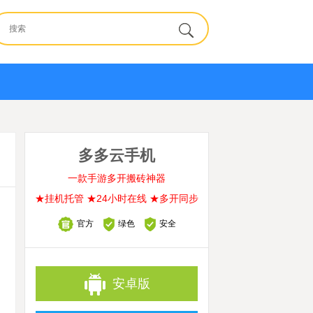
多多云手机
一款手游多开搬砖神器
★挂机托管 ★24小时在线 ★多开同步
官方
绿色
安全
安卓版