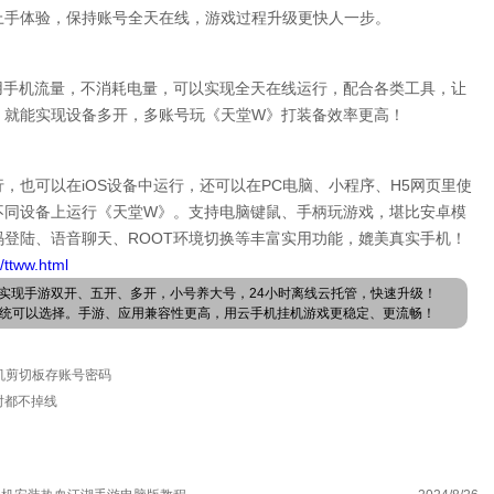
上手体验，保持账号全天在线，游戏过程升级更快人一步。
用手机流量，不消耗电量，可以实现全天在线运行，配合各类工具，让
，就能实现设备多开，多账号玩《天堂W》打装备效率更高！
，也可以在iOS设备中运行，还可以在PC电脑、小程序、H5网页里使
不同设备上运行《天堂W》。支持电脑键鼠、手柄玩游戏，堪比安卓模
登陆、语音聊天、ROOT环境切换等丰富实用功能，媲美真实手机！
/ttww.html
实现手游双开、五开、多开，小号养大号，24小时离线云托管，快速升级！
卓系统可以选择。手游、应用兼容性更高，用云手机挂机游戏更稳定、更流畅！
机剪切板存账号密码
时都不掉线