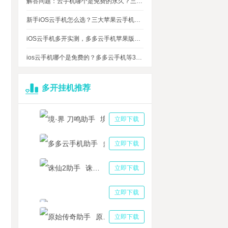
解答问题：云手机哪个是免费的永久？三大免费永久正版云手机对比
新手iOS云手机怎么选？三大苹果云手机知名品牌性能对比测评
iOS云手机多开实测，多多云手机苹果版最多可同时运行多少台？
ios云手机哪个是免费的？多多云手机等3大品牌对比测评，告诉你免费ios云手机的真相
多开挂机推荐
境·界 刀鸣助手
立即下载
多多云手机助手
立即下载
诛仙2助手
立即下载
手直播怎么容易冲人气引流 云手机多开快手直播冲人气助手
三国志战略版助手
立即下载
机怎么游戏多开？云手机解决方案：手机游戏多开的最佳选择
原始传奇助手
立即下载
侠式人生2开放江湖双开挂机云手机密码锁是怎么回事