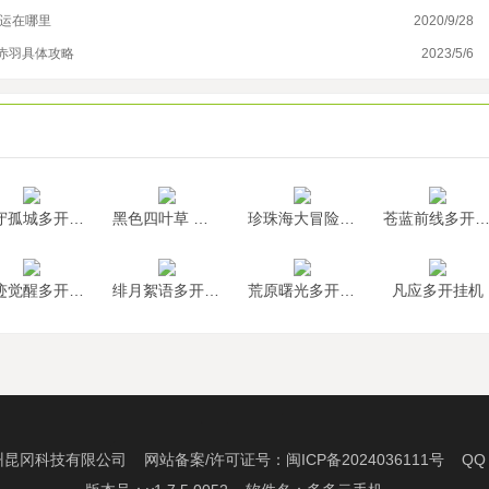
押运在哪里
2020/9/28
踏
赤羽具体攻略
2023/5/6
《
墨守孤城多开挂机
黑色四叶草 魔法帝之道多开挂机
珍珠海大冒险多开挂机
苍蓝前线多开挂
神迹觉醒多开挂机
绯月絮语多开挂机
荒原曙光多开挂机
凡应多开挂机
州昆冈科技有限公司 网站备案/许可证号：
闽ICP备2024036111号
QQ：2