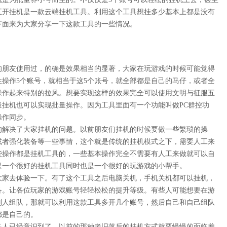
五开挂机是一款云端挂机工具。利用这个工具想挂多少基本上都是没有
下面来为大家分享一下这款工具的一些情况。
的朋友使用过，的确是效果相当的显著，大家在玩游戏的时候可能觉得
性操作
5个账号，就相当于这5个账号，就全部都是自己的马仔，或者全
操作起来特别的拉风。想要实现这样的效果完全可以使用文明与征服五
挂机也可以实现批量操作。因为工具里面有一个功能叫做PC群控功
操作同步。
的解决了大家挂机的问题。以前朋友们挂机的时候要做一些繁琐的操
或者强化装备等一些事情，这个就是传统的挂机模式之下，需要人工来
些操作都是挂机工具的，一些基本操作完全不需要有人工来做就可以自
是一个很好的挂机工具同时也是一个很好的玩游戏的小帮手。
大家去体验一下。有了这个工具之后电脑关机，手机关机都可以挂机，
备。让各位玩家的游戏账号轻轻松松的提升等级。有些人可能想要在游
别人组队，那就可以利用这款工具多开几个账号，然后自己和自己组队
都是自己的。
多人已经意识到了，以前的那种老旧落后的挂机方式就要慢慢的面临着