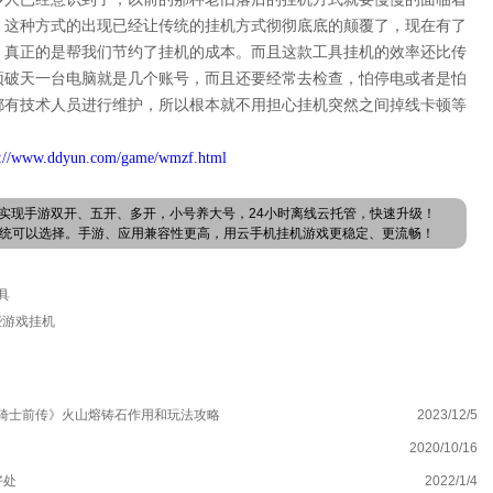
。这种方式的出现已经让传统的挂机方式彻彻底底的颠覆了，现在有了
，真正的是帮我们节约了挂机的成本。而且这款工具挂机的效率还比传
顶破天一台电脑就是几个账号，而且还要经常去检查，怕停电或者是怕
都有技术人员进行维护，所以根本就不用担心挂机突然之间掉线卡顿等
p://www.ddyun.com/game/wmzf.html
实现手游双开、五开、多开，小号养大号，24小时离线云托管，快速升级！
卓系统可以选择。手游、应用兼容性更高，用云手机挂机游戏更稳定、更流畅！
具
些游戏挂机
骑士前传》火山熔铸石作用和玩法攻略
2023/12/5
快
2020/10/16
手
好处
2022/1/4
大