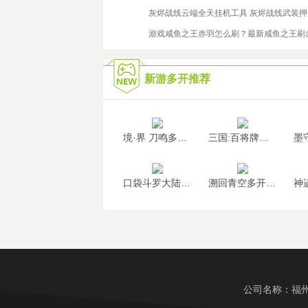
2021/11/9
灰烬战线云端全天挂机工具 灰烬战线武装
2020/10/14
游戏咸鱼之王赤羽怎么刷？最新咸鱼之王刷
新游多开推荐
境·界 刀鸣多开挂机
三国:百将牌多开挂机
口袋斗罗大陆多开挂机
溯回青空多开挂机
公司名称：福