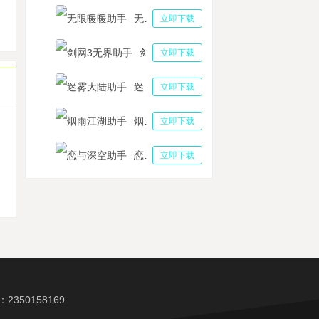
马江湖挂机多开软件功能到底有多强悍 用这软件挂机好不好
无限暖暖助手
立即下载
极品芝麻官》电脑版怎么玩？电脑玩极品芝麻官手游下载、云手机安装教程
剑网3无界助手
立即下载
迷雾大陆助手
立即下载
烟雨江湖助手
立即下载
机
恋与深空助手
立即下载
350158169