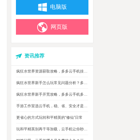
电脑版
网页版
资讯推荐
疯狂水世界资源获取攻略，多多云手机挂机搬砖自动攒材料
疯狂水世界新手怎么玩常见问题分析？多多云手机多开托管挂机升级打怪
疯狂水世界新手开荒攻略，多多云手机多开托管，自动搞定海量重复日常快速升级
手游工作室选云手机，稳、省、安全才是实在考量
更省心的方式玩转和平精英的“修仙”日常
玩和平精英别再干等加载，云手机让你秒玩游戏进战场