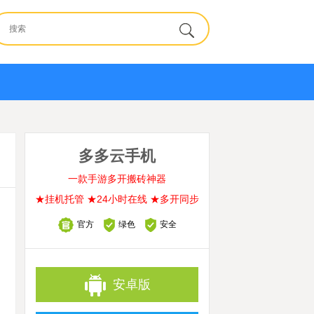
多多云手机
一款手游多开搬砖神器
★挂机托管 ★24小时在线 ★多开同步
官方
绿色
安全
安卓版