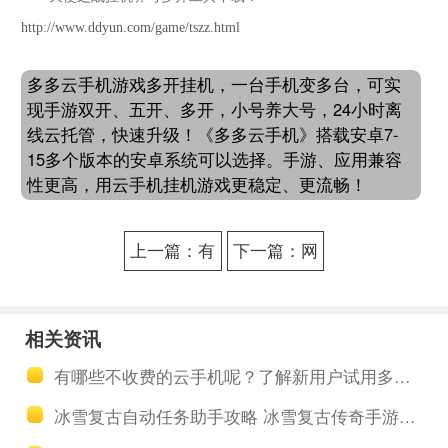
http://www.ddyun.com/game/tszz.html
多多云手机游戏多开挂机，一台手机变多台，可实
现手游双开、五开、多开，小号养大号，24小时离
线云托管，快速升级！《多多云手机》搭载安卓7-
15多个版本的安卓系统可以选择。手游、应用兼容
性更高，用云手机挂机游戏更稳定、更流畅！
上一篇：有
下一篇：网
没有可靠的
上的那些全
原始传奇双
自动冰雪传
相关资讯
开养号多开
奇养号五开
有哪些不收费的云手机呢？了解新用户试用多多云手机的教程步骤
软件 挂机软
工具怎么样
冰雪复古自动任务助手攻略 冰雪复古传奇手游元宝速提高方法有哪些
件哪个好