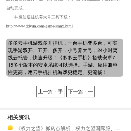
自动完成。
神魔仙逆挂机养大号工具下载：
http://www.ddyun.com/game/smnx.html
多多云手机游戏多开挂机，一台手机变多台，可实
现手游双开、五开、多开，小号养大号，24小时离
线云托管，快速升级！《多多云手机》搭载安卓7-
15多个版本的安卓系统可以选择。手游、应用兼容
性更高，用云手机挂机游戏更稳定、更流畅！
上一篇：手
下一篇：一
游搬砖实现
战称王挂机
副业增收 多
软件使用对
相关资讯
多云手机打
电脑有没有
《权力之望》搬砖点解析，权力之望国际服、韩服与台服搬砖区别