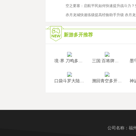
2025/11/14
空之要塞：启航平民如何快速提升战斗力？
2025/6/27
赤月龙城快速练级提高经验助手升级 赤月
新游多开推荐
境·界 刀鸣多开挂机
三国:百将牌多开挂机
口袋斗罗大陆多开挂机
溯回青空多开挂机
公司名称：福