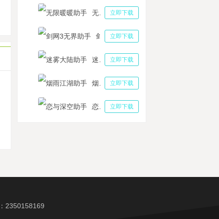
雪复古自动任务助手攻略 冰雪复古传奇手游元宝速提高方法有哪些
无限暖暖助手
立即下载
国觉醒资源皆可出金，多多云手机策略手游多开搬砖收益更高
剑网3无界助手
立即下载
迷雾大陆助手
立即下载
烟雨江湖助手
立即下载
机
恋与深空助手
立即下载
350158169