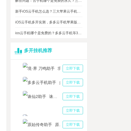
解答问题：云手机哪个是免费的永久？三大免费永久正版云手机对比
新手iOS云手机怎么选？三大苹果云手机知名品牌性能对比测评
iOS云手机多开实测，多多云手机苹果版最多可同时运行多少台？
ios云手机哪个是免费的？多多云手机等3大品牌对比测评，告诉你免费ios云手机的真相
多开挂机推荐
境·界 刀鸣助手
立即下载
多多云手机助手
立即下载
诛仙2助手
立即下载
多多云手机玩<英勇之地手游>：小号养大号，高效搬砖与神器养成攻略
三国志战略版助手
立即下载
城无双双开挂机工具哪个好 用这个挂机会消耗流量吗
原始传奇助手
立即下载
国觉醒多号多开资源互补 多多云批量设备护肝运行