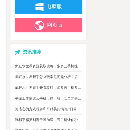
电脑版
网页版
资讯推荐
疯狂水世界资源获取攻略，多多云手机挂机搬砖自动攒材料
疯狂水世界新手怎么玩常见问题分析？多多云手机多开托管挂机升级打怪
疯狂水世界新手开荒攻略，多多云手机多开托管，自动搞定海量重复日常快速升级
手游工作室选云手机，稳、省、安全才是实在考量
更省心的方式玩转和平精英的“修仙”日常
玩和平精英别再干等加载，云手机让你秒玩游戏进战场