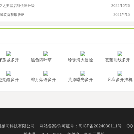
空之要塞启航快速升级
2022/10/26
冰
龙城装备获取攻略
2021/4/15
万
墨守孤城多开挂机
黑色四叶草 魔法帝之道多开挂机
珍珠海大冒险多开挂机
苍蓝前线多开挂
神迹觉醒多开挂机
绯月絮语多开挂机
荒原曙光多开挂机
凡应多开挂机
州昆冈科技有限公司 网站备案/许可证号：
闽ICP备2024036111号
QQ：2