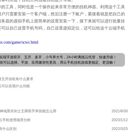
率的工具，同时也是一个操作起来非常方便的挂机神器。利用这个工具
用户只需要安装一个客户端，然后注册一下账户，紧接着就是把自己的
服务器的虚拟手机上面简单的设置安装一下，接下来就可以进行批量挂
还可以自己设置手机号码，自己设置虚拟定位，还可以给这个云端手机
un.com/game/scws.html
实现手游双开、五开、多开，小号养大号，24小时离线云托管，快速升级！
卓系统可以选择。手游、应用兼容性更高，用云手机挂机游戏更稳定、更流畅！
量五开挂机有什么要求
机可以实现什么功能
剑神域黑衣剑士王牌双手斧技能怎么用
2021/6/30
用
云手机使用场景分析
2023/1/12
沙
有什么区别
2022/3/25
万