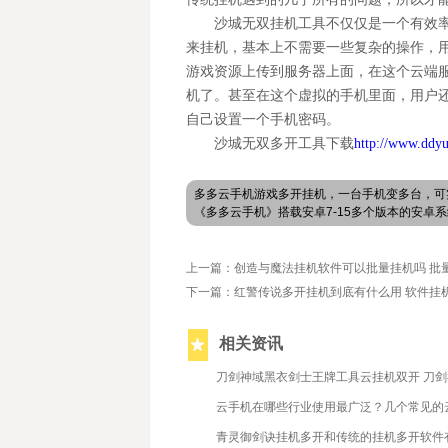
沙城无双挂机工具不仅仅是一个有效
来挂机，基本上不需要一些复杂的操作，
游戏资源上传到服务器上面，在这个云端
机了。甚至在这个虚拟的手机里面，用户
自己设置一个手机密码。
沙城无双多开工具下载
http://www.ddy
多多云手机游戏多开挂机，一台手机变多台，可
《多多云手机》搭载安卓7-15多个版本的安
上一篇：创造与魔法挂机软件可以批量挂机吗 批
下一篇：红警传说多开挂机到底有什么用 软件挂
相关资讯
2023/8/10
刀剑神域黑衣剑士王牌工具云挂机双开 刀
2023/11/30
云手机在哪些行业使用最广泛？几个常见的
2022/6/2
青灵御剑诀挂机多开和传统的挂机多开软件