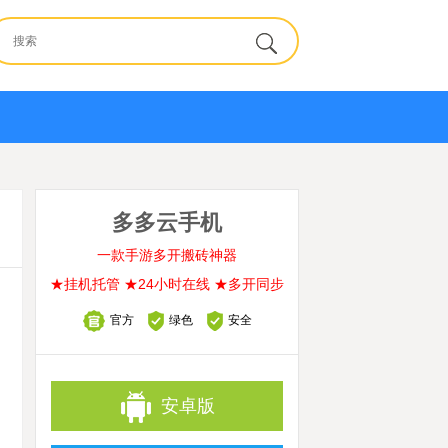
多多云手机
一款手游多开搬砖神器
★挂机托管 ★24小时在线 ★多开同步
官方
绿色
安全
安卓版