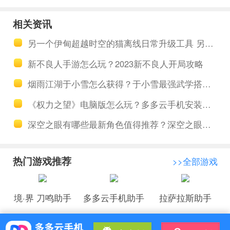
挂机多开如
机是不是全
相关资讯
何高效，多
自动挂机软
另一个伊甸超越时空的猫离线日常升级工具 另一个伊甸超越时空的猫强角色推荐介绍
多云手机底
件 云手机挂
新不良人手游怎么玩？2023新不良人开局攻略
层性能与系
机要充值吗
烟雨江湖于小雪怎么获得？于小雪最强武学搭配和加点推荐
统生态讲解
​《权力之望》电脑版怎么玩？多多云手机安装权力之望国际服电脑版教程
深空之眼有哪些最新角色值得推荐？深空之眼角色强度排行榜更新
热门游戏推荐
>>全部游戏
境·界 刀鸣助手
多多云手机助手
拉萨拉斯助手