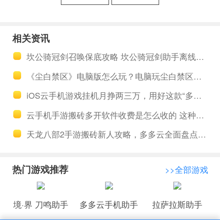
手机挂游戏
拟云手机公
能赚钱吗？
私分离功能
相关资讯
性能更高多
如何，云手
坎公骑冠剑召唤保底攻略 坎公骑冠剑助手离线升级完成
多云手机流
机高性能群
《尘白禁区》电脑版怎么玩？电脑玩尘白禁区手游下载、云手机安装教程
畅不卡顿
控多开趁手
iOS云手机游戏挂机月挣两三万，用好这款“多多云iOS云手机”闷声赚大钱
好工具
云手机手游搬砖多开软件收费是怎么收的 这种软件用起来贵吗
天龙八部2手游搬砖新人攻略，多多云全面盘点出金事半功倍
热门游戏推荐
>>全部游戏
境·界 刀鸣助手
多多云手机助手
拉萨拉斯助手