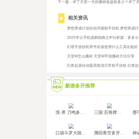
下一篇：伊丁天堂一天的搬砖收益有多少？伊丁
相关资讯
2022/5/24
梦想养成计划自动升级助手挂机 梦想养成
2023/6/20
2025年云手机选购指南之IP分析篇：多多
2021/11/10
幻塔手游挂机养号应该使用什么工具比较好
2022/11/11
天堂W怎么搬砖 天堂W手游搬砖方法分享
2022/1/11
幻兽起源自动提高怪清日常助手挂机 幻兽
新游多开推荐
境·界 刀鸣多开挂机
三国:百将牌多开挂机
口袋斗罗大陆多开挂机
溯回青空多开挂机