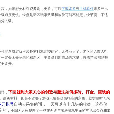
常高，如果想要材料资源刷得更多，可以
下载多多云手机软件
来多开批
升级速度更快。缺点是新区玩家数量和物价可能不稳定，快节奏，不适
砖党入驻。
？
是可能造成游戏里装备材料就比较便宜，太多商人了。老区适合散人打
不一定会太介意老区和新区，主要是判断市场需求量，按需产出都能赚
定要多开。
下面就到大家关心的创造与魔法如何搬砖、打金、赚钱的
利弊，
、建筑材料，但是不管哪个游戏只要是价值很高的东西，就需要时间来
多开帐号
自动去采集的话，一天可以有十几块的收益，这些价
定的，
小编为大家整理了一些在创造与魔法游戏里面的常见出金点和出