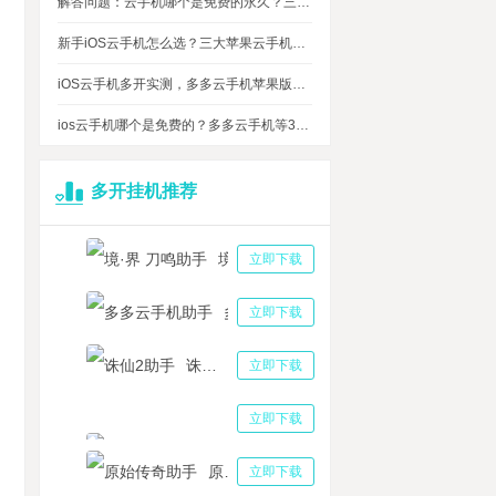
解答问题：云手机哪个是免费的永久？三大免费永久正版云手机对比
新手iOS云手机怎么选？三大苹果云手机知名品牌性能对比测评
iOS云手机多开实测，多多云手机苹果版最多可同时运行多少台？
ios云手机哪个是免费的？多多云手机等3大品牌对比测评，告诉你免费ios云手机的真相
多开挂机推荐
境·界 刀鸣助手
立即下载
多多云手机助手
立即下载
诛仙2助手
立即下载
三国志战略版助手
立即下载
原始传奇助手
立即下载