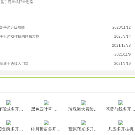
天堂手游挂机打金思路
计划手游升级攻略
2020/11/12
《
云手机游戏挂机的终极攻略
2025/3/14
揭
2021/12/28
赤
2021/11/9
天
起源新手必读入门篇
2021/2/19
影
墨守孤城多开挂机
黑色四叶草 魔法帝之道多开挂机
珍珠海大冒险多开挂机
苍蓝前线多开挂
神迹觉醒多开挂机
绯月絮语多开挂机
荒原曙光多开挂机
凡应多开挂机