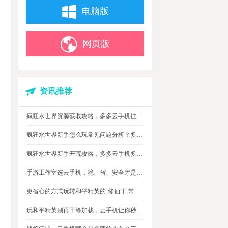
电脑版
网页版
资讯推荐
疯狂水世界资源获取攻略，多多云手机挂机搬砖自动攒材料
疯狂水世界新手怎么玩常见问题分析？多多云手机多开托管挂机升级打怪
疯狂水世界新手开荒攻略，多多云手机多开托管，自动搞定海量重复日常快速升级
手游工作室选云手机，稳、省、安全才是实在考量
更省心的方式玩转和平精英的“修仙”日常
玩和平精英别再干等加载，云手机让你秒玩游戏进战场