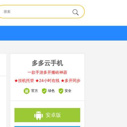
多多云手机
一款手游多开搬砖神器
★挂机托管 ★24小时在线 ★多开同步
官方
绿色
安全
安卓版