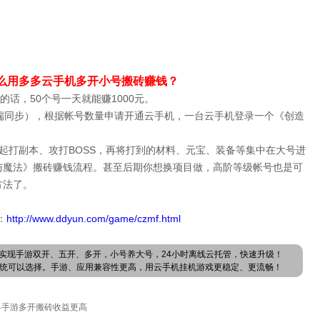
么用多多云手机多开小号搬砖赚钱？
的话，50个号一天就能赚1000元。
C多端同步），根据帐号数量申请开通云手机，一台云手机登录一个《创造
起打副本、攻打BOSS，再将打到的材料、元宝、装备等集中在大号进
与魔法》搬砖赚钱流程。甚至后期你想换项目做，高阶等级帐号也是可
方法了。
：
http://www.ddyun.com/game/czmf.html
实现手游双开、五开、多开，小号养大号，24小时离线云托管，快速升级！
卓系统可以选择。手游、应用兼容性更高，用云手机挂机游戏更稳定、更流畅！
略手游多开搬砖收益更高