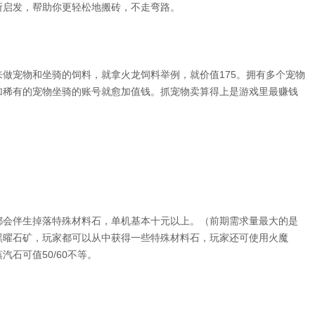
所启发，帮助你更轻松地搬砖，不走弯路。
做宠物和坐骑的饲料，就拿火龙饲料举例，就价值175。拥有多个宠物
加稀有的宠物坐骑的账号就愈加值钱。抓宠物卖算得上是游戏里最赚钱
都会伴生掉落特殊材料石，单机基本十元以上。（前期需求量最大的是
黑曜石矿，玩家都可以从中获得一些特殊材料石，玩家还可使用火魔
石可值50/60不等。