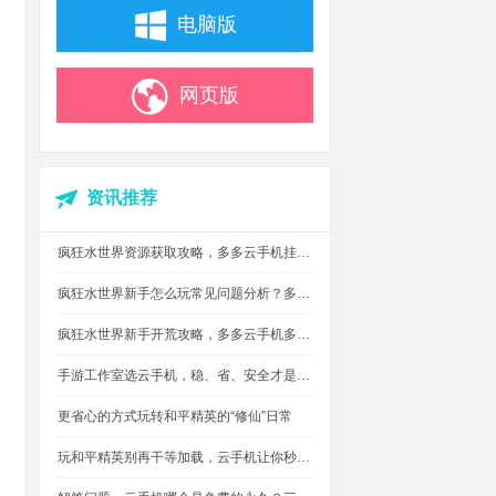
电脑版
网页版
资讯推荐
疯狂水世界资源获取攻略，多多云手机挂机搬砖自动攒材料
疯狂水世界新手怎么玩常见问题分析？多多云手机多开托管挂机升级打怪
疯狂水世界新手开荒攻略，多多云手机多开托管，自动搞定海量重复日常快速升级
手游工作室选云手机，稳、省、安全才是实在考量
更省心的方式玩转和平精英的“修仙”日常
玩和平精英别再干等加载，云手机让你秒玩游戏进战场