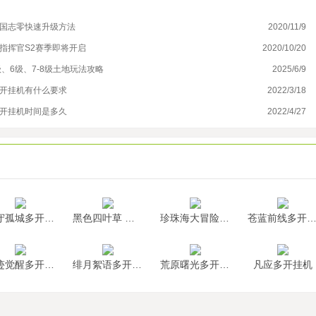
三国志零快速升级方法
2020/11/9
魔
指挥官S2赛季即将开启
2020/10/20
手
、6级、7-8级土地玩法攻略
2025/6/9
使
五开挂机有什么要求
2022/3/18
斗
多开挂机时间是多久
2022/4/27
隐
墨守孤城多开挂机
黑色四叶草 魔法帝之道多开挂机
珍珠海大冒险多开挂机
苍蓝前线多开挂
神迹觉醒多开挂机
绯月絮语多开挂机
荒原曙光多开挂机
凡应多开挂机