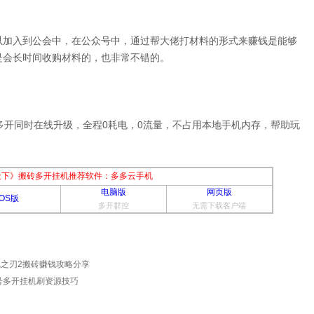
以加入到公会中，在公众号中，通过帮大佬打材料的形式来赚钱是能够
是会长时间收购材料的，也非常不错的。
多开同时在线升级，全程0耗电，0流量，不占用本地手机内存，帮助玩
天下》搬砖多开挂机推荐软件：多多云手机
电脑版
网页版
iOS版
多开群控
无需下载客户端
魂之刃2搬砖赚钱攻略分享
号多开挂机刷资源技巧