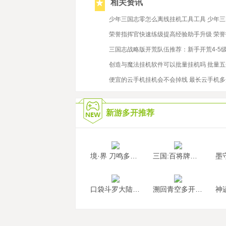
相关资讯
2020/7/30
少年三国志零怎么离线挂机工具工具 少年
2021/1/4
荣誉指挥官快速练级提高经验助手升级 荣誉
2021/3/22
三国志战略版开荒队伍推荐：新手开荒4-5级
2022/2/23
创造与魔法挂机软件可以批量挂机吗 批量
2025/10/31
便宜的云手机挂机会不会掉线 最长云手机
新游多开推荐
境·界 刀鸣多开挂机
三国:百将牌多开挂机
口袋斗罗大陆多开挂机
溯回青空多开挂机