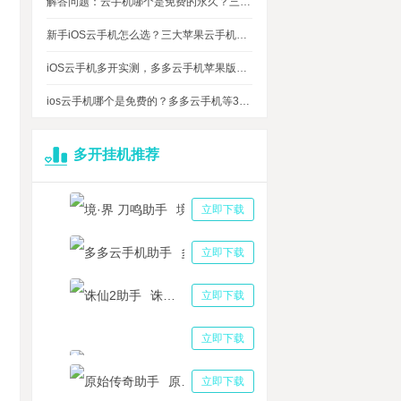
解答问题：云手机哪个是免费的永久？三大免费永久正版云手机对比
新手iOS云手机怎么选？三大苹果云手机知名品牌性能对比测评
iOS云手机多开实测，多多云手机苹果版最多可同时运行多少台？
ios云手机哪个是免费的？多多云手机等3大品牌对比测评，告诉你免费ios云手机的真相
多开挂机推荐
境·界 刀鸣助手
立即下载
多多云手机助手
立即下载
诛仙2助手
立即下载
三国志战略版助手
立即下载
原始传奇助手
立即下载