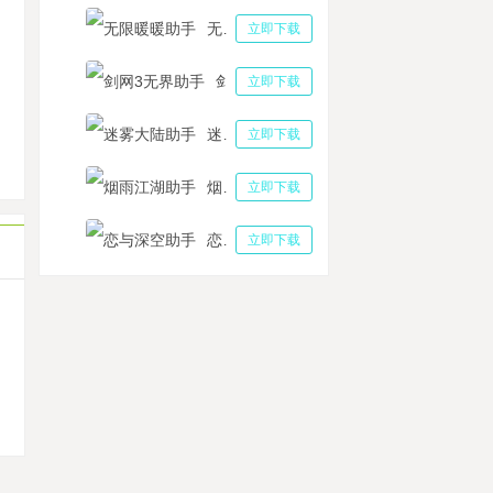
无限暖暖助手
立即下载
域手游2哪个职业适合平民？魔域手游2平民最强职业推荐攻略
游搬砖赚钱项目有哪些 游戏里面常见可以搬砖的项目分享
剑网3无界助手
立即下载
用堕落之魂多开挂机所有的操作都可以一键搞定
迷雾大陆助手
立即下载
罗大陆：魂师对决邪月和柳二龙哪个好 哪个更值得培养
秘冲突挂机软件可以用来升级吗 挂机升级软件效果怎么样
烟雨江湖助手
立即下载
恋与深空助手
立即下载
机