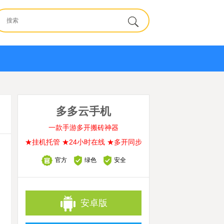
多多云手机
一款手游多开搬砖神器
★挂机托管 ★24小时在线 ★多开同步
官方
绿色
安全
安卓版