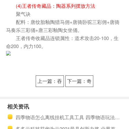
(4)
王者传奇藏品：陶器系列摆放方法
聚气诀
配料：唐纹胎釉陶猎马佣+唐骑卧驼三彩佣+唐骑
马奏乐三彩俑+唐三彩釉陶女坐俑。
王者传奇收藏品连锁属性：道术攻击20-100，生
命200，内力100。
上一篇：吞
下一篇：奇
噬星空黎明
点时代如何
平民怎么
合理分配资
相关资讯
打？2023最
源？2023奇
四季物语怎么离线挂机工具工具 四季物语玩法攻略大全
新吞噬星空:
点时代卡牌
多多云科技获华为云2021最具创新力奖 业界首创ARM安卓云