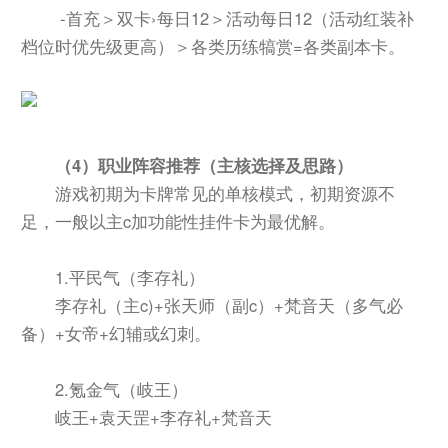
-首充＞双卡›每日12＞活动每日12（活动红装补
档位时优先级更高）＞各类历练犒赏=各类副本卡。
（4）职业阵容推荐（主核选择及思路）
游戏初期为卡牌常见的单核模式，初期资源不
足，一般以主c加功能性挂件卡为最优解。
1.平民气（李存礼）
李存礼（主c)+张天师（副c）+梵音天（多气必
备）+女帝+幻辅或幻刺。
2.氪金气（岐王）
岐王+袁天罡+李存礼+梵音天