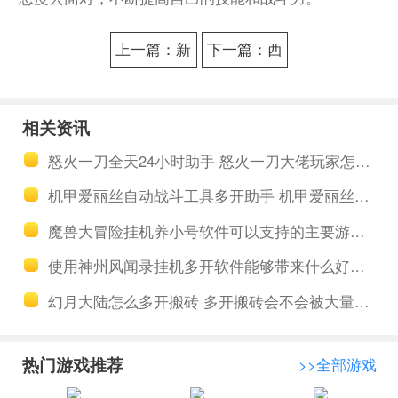
上一篇：新
下一篇：西
不良人哪个
游冒险真的
尸祖厉害？
可以赚钱
相关资讯
《新不良
吗？《西游
怒火一刀全天24小时助手 怒火一刀大佬玩家怎么玩
人》尸祖阵
冒险》红包
机甲爱丽丝自动战斗工具多开助手 机甲爱丽丝属性克制关系是什么
容搭配推荐
版小号多开
魔兽大冒险挂机养小号软件可以支持的主要游戏有哪几种
搬砖教程
使用神州风闻录挂机多开软件能够带来什么好处 游戏有必要挂机吗
幻月大陆怎么多开搬砖 多开搬砖会不会被大量封掉账号
热门游戏推荐
>>全部游戏