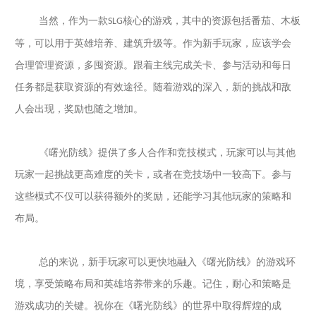
当然，作为一款
核心的
游戏
，
其中
的资源包括
番茄、木板
SLG
等，
可以
用于英雄培养、
建筑
升级
等
。
作为
新手玩家
，
应该学会
合理管理资源，
多囤资源
。
跟着主线
完成关卡、参与活动和每日
任务都是获取资源的有效途径。随着游戏的深入，新的挑战和敌
人会出现，
奖励也随之增加。
《曙光防线》提供了多人合作和竞技模式，玩家可以与其他
玩家一起挑战更高难度的关卡，或者在竞技场中一较高下。参与
这些模式不仅可以获得额外的奖励，还能学习其他玩家的策略和
布局。
总的来说，
新手玩家可以更快地融入《曙光防线》的游戏环
境，享受策略布局和英雄培养带来的乐趣。记住，耐心和策略是
游戏成功的关键。祝你在《曙光防线》的世界中取得辉煌的成