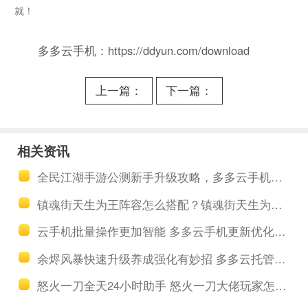
就！
多多云手机：https://ddyun.com/download
上一篇：
下一篇：
《曙光防
2024年云手
线》手游新
机哪个好用
相关资讯
手攻略，多
性价比高？
全民江湖手游公测新手升级攻略，多多云手机托管养成做任务
多云手机小
你用过多多
镇魂街天生为王阵容怎么搭配？镇魂街天生为王角色强度排行榜更新
号挂机多开
云手机吗
云手机批量操作更加智能 多多云手机更新优化PC版
快速起号囤
「干货教
余烬风暴快速升级养成强化有妙招 多多云托管任务自动日常
资源
程」
怒火一刀全天24小时助手 怒火一刀大佬玩家怎么玩