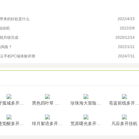
够带来的好处是什么
2022/4/15
天
动挂机
2022/2/9
《
离线升级完成
2020/12/14
伊
的风险？
2022/1/11
蜀
多云手机PC端体验评测
2024/7/11
少
墨守孤城多开挂机
黑色四叶草 魔法帝之道多开挂机
珍珠海大冒险多开挂机
苍蓝前线多开挂
神迹觉醒多开挂机
绯月絮语多开挂机
荒原曙光多开挂机
凡应多开挂机