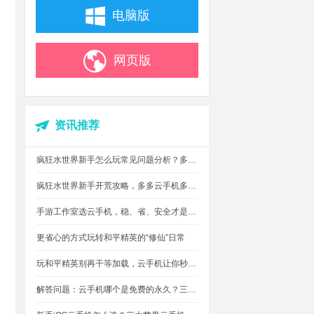
电脑版
网页版
资讯推荐
疯狂水世界新手怎么玩常见问题分析？多多云手机多开托管挂机升级打怪
疯狂水世界新手开荒攻略，多多云手机多开托管，自动搞定海量重复日常快速升级
手游工作室选云手机，稳、省、安全才是实在考量
更省心的方式玩转和平精英的“修仙”日常
玩和平精英别再干等加载，云手机让你秒玩游戏进战场
解答问题：云手机哪个是免费的永久？三大免费永久正版云手机对比