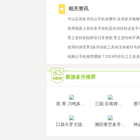
相关资讯
2025/3/20
可以应用多开的云手机有哪些 应用多开能
2021/12/23
使用喵星人简史多开挂机是自动挂机还是手
2020/10/15
零之逆转初始阵容日常推图 零之逆转助手
2020/9/23
使用剑侠世界3多开挂机工具有没有被封号
2023/1/11
电脑云手机推荐哪家？2024性价比之王多
新游多开推荐
境·界 刀鸣多开挂机
三国:百将牌多开挂机
口袋斗罗大陆多开挂机
溯回青空多开挂机