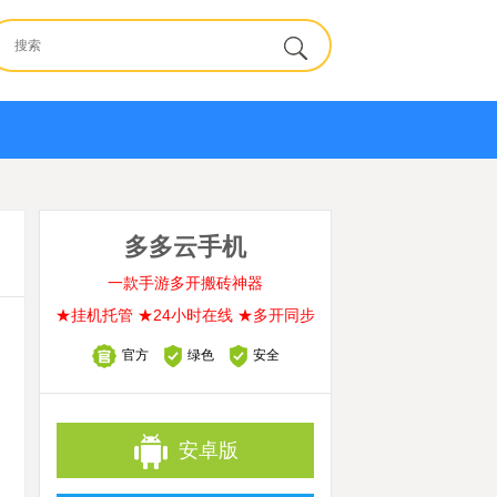
多多云手机
一款手游多开搬砖神器
★挂机托管 ★24小时在线 ★多开同步
官方
绿色
安全
安卓版