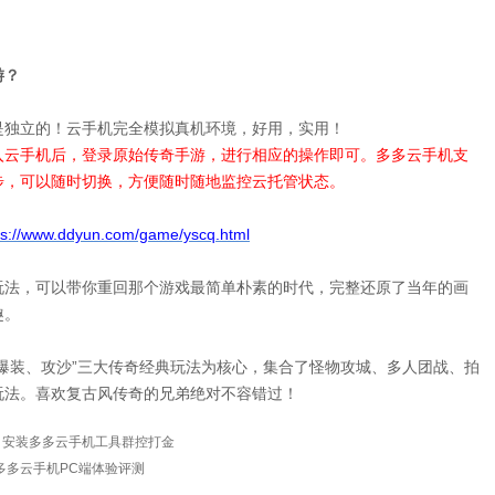
游？
是独立的！云手机完全模拟真机环境，好用，实用！
入云手机后，登录原始传奇手游，进行相应的操作即可。多多云手机支
步，可以随时切换，方便随时随地监控云托管状态。
ps://www.ddyun.com/game/yscq.html
玩法，可以带你重回那个游戏最简单朴素的时代，完整还原了当年的画
趣。
爆装、攻沙”三大传奇经典玩法为核心，集合了怪物攻城、多人团战、拍
玩法。喜欢复古风传奇的兄弟绝对不容错过！
，安装多多云手机工具群控打金
多多云手机PC端体验评测