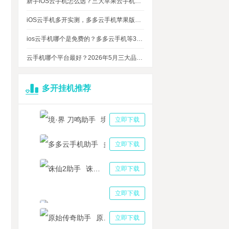
新手iOS云手机怎么选？三大苹果云手机知名品牌性能对比测评
iOS云手机多开实测，多多云手机苹果版最多可同时运行多少台？
ios云手机哪个是免费的？多多云手机等3大品牌对比测评，告诉你免费ios云手机的真相
云手机哪个平台最好？2026年5月三大品牌云手机权威盘点：综合实力，谁才是全能王？
多开挂机推荐
境·界 刀鸣助手
立即下载
多多云手机助手
立即下载
诛仙2助手
立即下载
三国志战略版助手
立即下载
原始传奇助手
立即下载