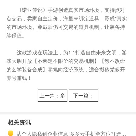
《诺亚传说》手游创造真实市场环境，支持点对
点交易，卖家自主定价，海量未绑定道具，形成*真实
的市场环境。穿戴后仍可交易的道具机制，让装备持
续保值。
这款游戏在玩法上，为1:1打造自由未来文明，游
戏大胆开放【不绑定不限价的交易机制】【氪不改命
的玄学装备合成】零氪向经济系统，适合搬砖党多开
养号赚钱！
上一篇：多
下一篇：
多云手机网
Root云手机
页版免费体
免费版在哪
相关资讯
验：便捷高
儿下载？探
从个人隐私到企业信息 多多云手机全方位打造数据安全长城