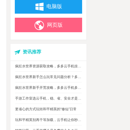
电脑版
网页版
资讯推荐
疯狂水世界资源获取攻略，多多云手机挂机搬砖自动攒材料
疯狂水世界新手怎么玩常见问题分析？多多云手机多开托管挂机升级打怪
疯狂水世界新手开荒攻略，多多云手机多开托管，自动搞定海量重复日常快速升级
手游工作室选云手机，稳、省、安全才是实在考量
更省心的方式玩转和平精英的“修仙”日常
玩和平精英别再干等加载，云手机让你秒玩游戏进战场