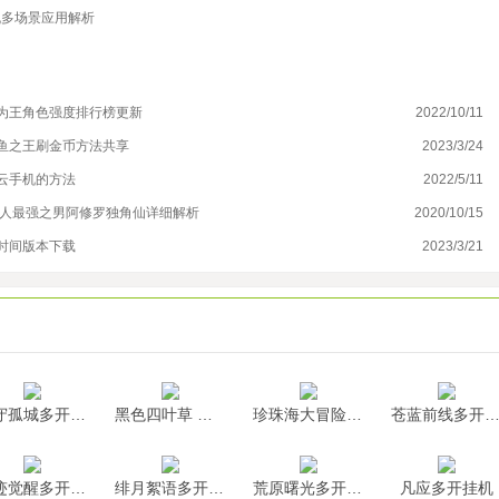
机多场景应用解析
为王角色强度排行榜更新
2022/10/11
三
鱼之王刷金币方法共享
2023/3/24
《
云手机的方法
2022/5/11
搬
超人最强之男阿修罗独角仙详细解析
2020/10/15
魔
时间版本下载
2023/3/21
星
墨守孤城多开挂机
黑色四叶草 魔法帝之道多开挂机
珍珠海大冒险多开挂机
苍蓝前线多开挂
神迹觉醒多开挂机
绯月絮语多开挂机
荒原曙光多开挂机
凡应多开挂机