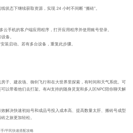
状态下继续获取资源，实现 24 小时不间断 “搬砖”。
多多云手机的客户端应用程序，打开应用程序并使用账号登录。
加设备。
进行安装启动。若有多台设备，重复此步骤。
盖房子、建农场、御剑飞行和在大世界里探索，有时间和天气系统。可
可以带着他们去打架。有AI支持的随身灵宠和多人区NPC陪你聊天解
有效解决快速初始号和成品号投入成本高、提高数量太肝、搬砖号成型
搬砖之旅更加轻松。
手/平民快速搭配攻略