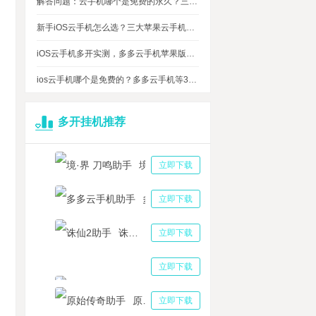
解答问题：云手机哪个是免费的永久？三大免费永久正版云手机对比
新手iOS云手机怎么选？三大苹果云手机知名品牌性能对比测评
iOS云手机多开实测，多多云手机苹果版最多可同时运行多少台？
ios云手机哪个是免费的？多多云手机等3大品牌对比测评，告诉你免费ios云手机的真相
多开挂机推荐
境·界 刀鸣助手
立即下载
多多云手机助手
立即下载
诛仙2助手
立即下载
三国志战略版助手
立即下载
原始传奇助手
立即下载