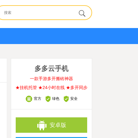
多多云手机
一款手游多开搬砖神器
★挂机托管 ★24小时在线 ★多开同步
官方
绿色
安全
安卓版