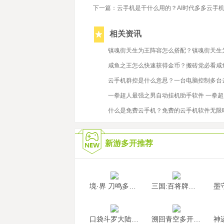
下一篇：云手机是干什么用的？AI时代多多云手
相关资讯
2021/10/8
镇魂街天生为王阵容怎么搭配？镇魂街天生
2024/8/29
咸鱼之王怎么快速获得金币？搬砖党必看咸
2021/6/30
云手机群控是什么意思？一台电脑控制多台
2022/3/23
一拳超人最强之男自动挂机助手软件 一拳
2021/10/27
什么是免费云手机？免费的云手机软件无限
新游多开推荐
境·界 刀鸣多开挂机
三国:百将牌多开挂机
口袋斗罗大陆多开挂机
溯回青空多开挂机