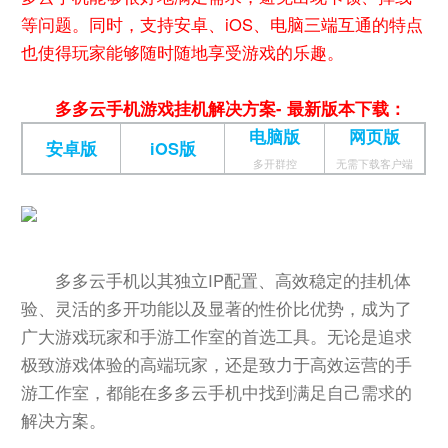
等问题。同时，支持安卓、iOS、电脑三端互通的特点
也使得玩家能够随时随地享受游戏的乐趣。
多多云手机游戏挂机解决方案- 最新版本下载：
电脑版
网页版
安卓版
iOS版
多开群控
无需下载客户端
多多云手机以其独立IP配置、高效稳定的挂机体
验、灵活的多开功能以及显著的性价比优势，成为了
广大游戏玩家和手游工作室的首选工具。无论是追求
极致游戏体验的高端玩家，还是致力于高效运营的手
游工作室，都能在多多云手机中找到满足自己需求的
解决方案。