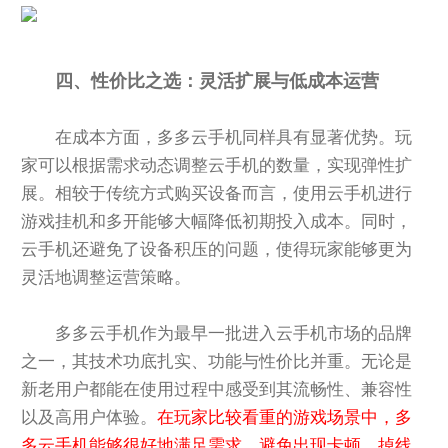
四、性价比之选：灵活扩展与低成本运营
在成本方面，多多云手机同样具有显著优势。玩
家可以根据需求动态调整云手机的数量，实现弹性扩
展。相较于传统方式购买设备而言，使用云手机进行
游戏挂机和多开能够大幅降低初期投入成本。同时，
云手机还避免了设备积压的问题，使得玩家能够更为
灵活地调整运营策略。
多多云手机作为最早一批进入云手机市场的品牌
之一，其技术功底扎实、功能与性价比并重。无论是
新老用户都能在使用过程中感受到其流畅性、兼容性
以及高用户体验。
在玩家比较看重的游戏场景中，多
多云手机能够很好地满足需求，避免出现卡顿、掉线