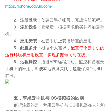
https://iphone.ddyun.com/
2，注册登录：
创建云手机账号，完成注册流程。
3，添加设备：
登录后，根据需求购买并添加云手
机。
4，应用安装：
在云手机上安装所需的应用。
5，配置多开：
根据个人需求，
配置每个云手机的
运行环境和应用设置，实现多账号同时在线
。
6，远程操控：
通过APP远程启动、监控和管理云
手机上的应用，即使本地设备关闭，也能保持24小时
在线。
五，苹果云手机与iOS模拟器的区别
值得注意的是，苹果云手机与iOS模拟器在功能和