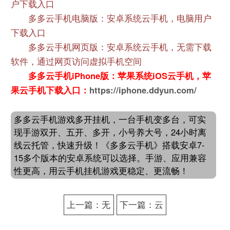
户下载入口
多多云手机电脑版：安卓系统云手机，电脑用户
下载入口
多多云手机网页版：安卓系统云手机，无需下载
软件，通过网页访问虚拟手机空间
多多云手机iPhone版：苹果系统iOS云手机，苹
果云手机下载入口：
https://iphone.ddyun.com/
多多云手机游戏多开挂机，一台手机变多台，可实
现手游双开、五开、多开，小号养大号，24小时离
线云托管，快速升级！《多多云手机》搭载安卓7-
15多个版本的安卓系统可以选择。手游、应用兼容
性更高，用云手机挂机游戏更稳定、更流畅！
上一篇：无
下一篇：云
需实体机！
手机VS网