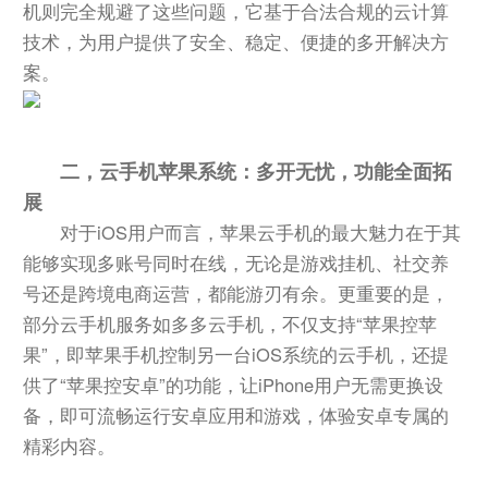
机则完全规避了这些问题，它基于合法合规的云计算
技术，为用户提供了安全、稳定、便捷的多开解决方
案。
二，云手机苹果系统：多开无忧，功能全面拓
展
对于iOS用户而言，苹果云手机的最大魅力在于其
能够实现多账号同时在线，无论是游戏挂机、社交养
号还是跨境电商运营，都能游刃有余。更重要的是，
部分云手机服务如多多云手机，不仅支持“苹果控苹
果”，即苹果手机控制另一台iOS系统的云手机，还提
供了“苹果控安卓”的功能，让iPhone用户无需更换设
备，即可流畅运行安卓应用和游戏，体验安卓专属的
精彩内容。