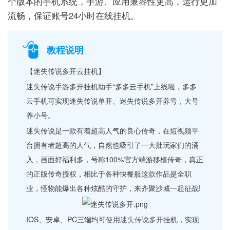
个版本的手机系统，手游、应用兼容性更高，运行更加
流畅，保证账号24小时在线挂机。
教程说明
【迷失传说多开云挂机】
迷失传说手游多开挂机助手“多多云手机”上线啦，多多
云手机可实现迷失传说单开、迷失传说多开养号，大号
养小号。
迷失传说是一款有着超高人气的良心传奇，在短视频平
台拥有者超高的人气，自然也吸引了一大批玩家们的涌
入，画面好福利多，号称100%官方端游移植传奇，真正
的正版传奇授权，相比于各种快餐服这款作品是全职
业，怪物能爆出各种炫酷的守护，来齐聚沙城一起征战!
IOS、安卓、PC三端均可使用
迷失传说多开
挂机，实现