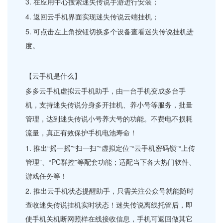
3. 在应用中心搜索迷失传说手游进行安装；
4. 返回云手机界面实现迷失传说云端挂机；
5. 可点击左上角按钮切换多个设备查看迷失传说挂机进
度。
【云手机是什么】
多多云手机虚拟云手机助手，由一台手机变成多台手
机，支持迷失传说分身多开挂机、养小号等服务，批量
管理，达到迷失传说小号养大号的功能。不费电不损耗
流量，真正有效保护手机电池寿命！
1. 推出“摇一摇”“扫一扫”“虚拟定位”“云手机密码锁”“上传
管理”、“PC群控”等配套功能；适配当下各大热门软件、
游戏任务等！
2. 推出云手机状态提醒助手，只需关注公众号就能随时
查收迷失传说挂机实时状态！迷失传说离线托管后，即
使手机关机断网照样在线接收信息，手机可返回做其它