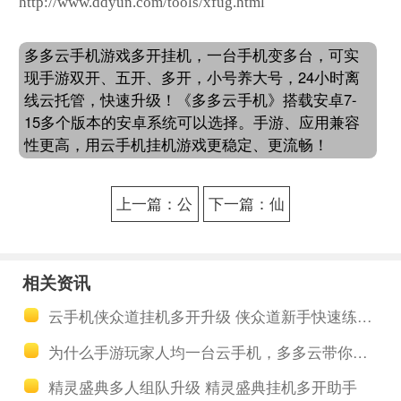
http://www.ddyun.com/tools/xfug.html
多多云手机游戏多开挂机，一台手机变多台，可实
现手游双开、五开、多开，小号养大号，24小时离
线云托管，快速升级！《多多云手机》搭载安卓7-
15多个版本的安卓系统可以选择。手游、应用兼容
性更高，用云手机挂机游戏更稳定、更流畅！
上一篇：公
下一篇：仙
主连结R做
境传奇助手
日常强化冲
离线挂机多
相关资讯
榜助手公主
开 仙境传奇
云手机侠众道挂机多开升级 侠众道新手快速练级攻略
连结云手机
新手入门必
为什么手游玩家人均一台云手机，多多云带你一探究竟
离线护肝托
看指南
精灵盛典多人组队升级 精灵盛典挂机多开助手