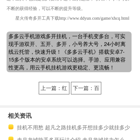
不断的获得经验，可以不断的提升等级。
星火传奇多开工具下载
http://www.ddyun.com/game/xhcq.html
多多云手机游戏多开挂机，一台手机变多台，可实
现手游双开、五开、多开，小号养大号，24小时离
线云托管，快速升级！《多多云手机》搭载安卓7-
15多个版本的安卓系统可以选择。手游、应用兼容
性更高，用云手机挂机游戏更稳定、更流畅！
上一篇：红
下一篇：百
警传说多开
战传奇挂机
挂机到底有
软件用到的
相关资讯
什么用 软件
原理是什么
挂机不用愁 超凡之路挂机多开想挂多少就挂多少
挂机可以实
挂机到底有
赤月龙城助手多开玩法介绍 赤月龙城战力怎么提升