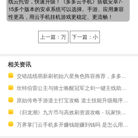
线云托管，快速升级！《多多云手机》搭载安卓7-
15多个版本的安卓系统可以选择。手游、应用兼容
性更高，用云手机挂机游戏更稳定、更流畅！
上一篇：万
下一篇：小
国觉醒挂机
小蚁国SLG
软件哪个
策略能玩能
相关资讯
好？游戏工
搬砖，多多
交错战线萌新刷初始六星角色阵容推荐，多多云手机托管日常养成推图轻松强化
作室指定多
云升级托管
坎特伯雷公主与骑士唤醒冠军之剑一键主线助手助手 坎特伯雷公主与骑士唤醒冠军之剑的奇幻冒险游戏介绍
开+挂机游戏
攻略日常
原始传奇手游道士打宝攻略 道士技能升级顺序讲解
助手推荐
《归龙潮》九方币与高效刷资源攻略 - 玩家快速升级必看！
万界掌门云手机多开赚钱能赚到钱吗 是怎么用云端手机赚钱的