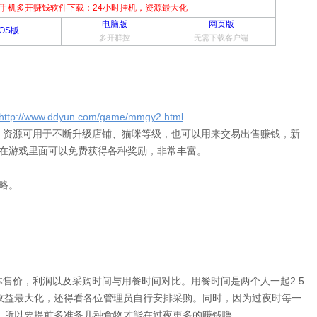
手机多开赚钱软件下载：24小时挂机，资源最大化
电脑版
网页版
iOS版
多开群控
无需下载客户端
http://www.ddyun.com/game/mmgy2.html
，资源可用于不断升级店铺、猫咪等级，也可以用来交易出售赚钱，新
新在游戏里面可以免费获得各种奖励，非常丰富。
略。
售价，利润以及采购时间与用餐时间对比。用餐时间是两个人一起2.5
收益最大化，还得看各位管理员自行安排采购。同时，因为过夜时每一
。所以要提前多准备几种食物才能在过夜更多的赚钱噜。