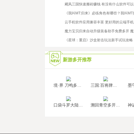
2023/6/16
飓风三国快速搬砖赚钱 有没有什么软件可
2021/12/17
《我叫MT:归来》必练角色有哪些？我叫M
2021/1/19
云手机软件应用兼容丰富 更好用的云端手
2022/5/17
魔力宝贝归来自动升级装备助手免费多开 
2022/12/29
《星球：重启》沙盒射击玩法新手试玩攻略
新游多开推荐
境·界 刀鸣多开挂机
三国:百将牌多开挂机
口袋斗罗大陆多开挂机
溯回青空多开挂机