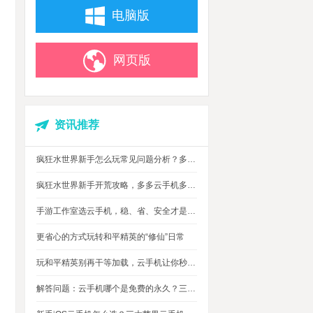
电脑版
网页版
资讯推荐
疯狂水世界新手怎么玩常见问题分析？多多云手机多开托管挂机升级打怪
疯狂水世界新手开荒攻略，多多云手机多开托管，自动搞定海量重复日常快速升级
手游工作室选云手机，稳、省、安全才是实在考量
更省心的方式玩转和平精英的“修仙”日常
玩和平精英别再干等加载，云手机让你秒玩游戏进战场
解答问题：云手机哪个是免费的永久？三大免费永久正版云手机对比