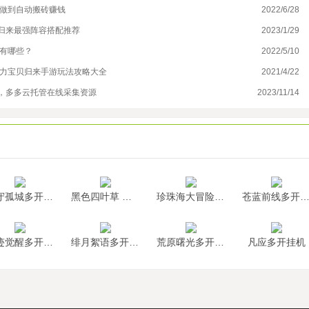
以做到自动搬砖赚钱
2022/6/28
搬
T归来最强阵容搭配推荐
2023/1/29
影
机有哪些？
2022/5/10
幻
魔力宝贝归来手游玩法攻略大全
2021/4/22
游
，多多云托管在线采集资源
2023/11/14
绯
墨守孤城多开挂机
黑色四叶草 魔法帝之道多开挂机
珍珠海大冒险多开挂机
苍蓝前线多开挂
神迹觉醒多开挂机
绯月絮语多开挂机
荒原曙光多开挂机
凡应多开挂机