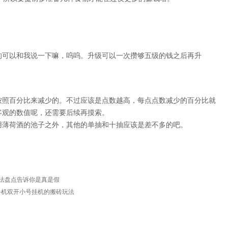
的可以和我说一下嘛，呜呜。升级可以一次攒够五级的钱之后再升
按照百分比来减少的。不过应该是点数越高，每点点数减少的百分比就
客观的数值呢，还需要后续再摸索。
用薄荷酒的池子之外，其他的单抽和十抽应该是差不多的吧。
法盘点告诉你是真是假
手机双开小号挂机的搬砖玩法