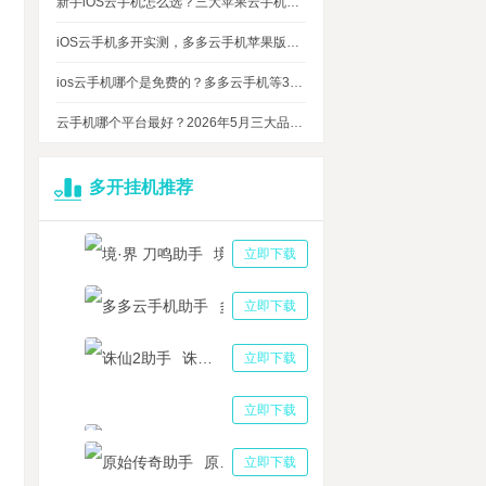
新手iOS云手机怎么选？三大苹果云手机知名品牌性能对比测评
iOS云手机多开实测，多多云手机苹果版最多可同时运行多少台？
ios云手机哪个是免费的？多多云手机等3大品牌对比测评，告诉你免费ios云手机的真相
云手机哪个平台最好？2026年5月三大品牌云手机权威盘点：综合实力，谁才是全能王？
多开挂机推荐
境·界 刀鸣助手
立即下载
多多云手机助手
立即下载
诛仙2助手
立即下载
三国志战略版助手
立即下载
原始传奇助手
立即下载