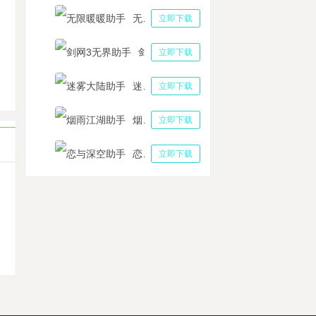
砖热门天龙八部2:飞龙战天手游国服将上线，多多云托管出金事半功倍
无限暖暖助手
立即下载
之刃3工具打BOSS助手 影之刃3轻羽技能链攻略
剑网3无界助手
塔主线日常挂机工具方法 幻塔野外的万能锅是什么
立即下载
戏同屏双开软件黑科技：多多云手机游戏小号分身攻略
迷雾大陆助手
立即下载
石之心挂机多开选择可靠的工具，可以组团进行冒险
烟雨江湖助手
立即下载
恋与深空助手
立即下载
机