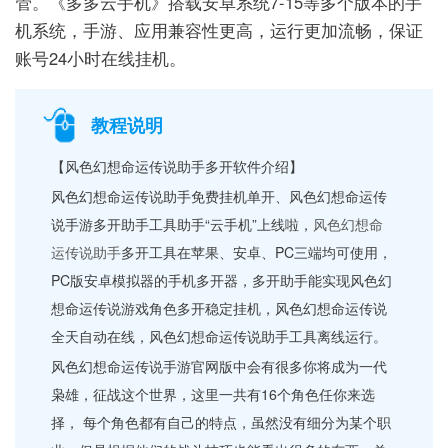
管。《多多云手机》搭载安卓系统7-15等多个版本的手
机系统，手游、应用兼容性更高，运行更加流畅，保证
账号24小时在线挂机。
教程说明
【风色幻想命运传说助手多开软件介绍】
风色幻想命运传说助手免费挂机单开、风色幻想命运传
说手游多开助手工具助手“云手机”上线啦，
风色幻想命
运传说助手
多开工具在苹果、安卓、PC三端均可使用，
PC版安卓模拟器的手机多开器，多开助手能实现风色幻
想命运传说游戏角色多开稳定挂机，风色幻想命运传说
全天自动在线，风色幻想命运传说助手工具离线运行。
风色幻想命运传说手游官网版中会有很多你将成为一代
枭雄，征战这个世界，这里一共有16个角色任你来选
择， 每个角色都有自己的特点，虽然没有细分为某个职