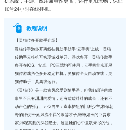
机系统，手游、应用兼容性更高，运行更加流畅，保证
账号24小时在线挂机。
教程说明
【灵猫传多开助手介绍】
灵猫传手游多开离线挂机助手助手“云手机”上线，灵猫
传助手云挂机可实现游戏单开、游戏多开，灵猫传助手
多开在IOS、安卓、PC三端均可使用，云手机能实现灵
猫传游戏角色多开稳定挂机，灵猫传全天自动在线，灵
猫传助手工具离线运行。
《灵猫传》是一款古风恋爱剧情手游，但我们想讲的故
事里不只有甜甜的爱情，还有磕磕绊绊的成长，还有不
动声色的密谋。五位男主：直率护短的门派少主;权倾朝
野的奸佞王侯;风流不羁的浪荡才子;谦谦如玉的巨贾东
家;神秘莫测的深谷隐士。这是她们心中意犹未尽的他，