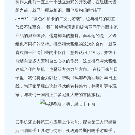
制作人此前一直是一个独立游戏的开发者，在组建犬酱
组之前，就已与椰岛相识。而他所构想的“纯正
JRPG”，“角色不抽卡的二次元游戏”，也与椰岛的独立
气质不谋而合。 我们希望为玩家们提供不同于市面主流
产品的游戏体验。这是椰岛的坚持。而幸运的是，犬酱
组也有同样的坚持。椰岛和犬酱组的这次的合作，就像
喜欢同一部冷门番的小伙伴，意外认识了彼此，并终于
能够向更多人安利自己心水的作品。这是椰岛与犬酱组
达成合作的契机，也是双方努力的方向。 在接下来的日
子里，我们将全力以赴，帮助《玛娜希斯回响》早日上
线，为玩家呈现出这款游戏的独特魅力，并吸引更多玩
家，与我们一同踏上弗多尼亚大陆的冒险旅程。
云手机还支持第三方应用上传功能，配合第三方
玛娜希
斯回响助手
工具进行使用，变玛娜希斯回响手游助手，