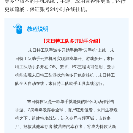
等多个版本的手机系统，手游、应用兼容性更高，运行
更加流畅，保证账号24小时在线挂机。
教程说明
【末日特工队多开助手介绍】
末日特工队手游多开助手助手“云手机”上线，末
日特工队助手云挂机可实现游戏单开、游戏多开，末日
特工队助手多开在IOS、安卓、PC三端均可使用，云手
机能实现末日特工队游戏角色多开稳定挂机，末日特工
队全天自动在线，末日特工队助手工具离线运行。
末日特攻队是一款单手就能爽的轻休闲动作射击
手游。Z病毒爆发席卷全球，丧尸狂潮侵袭，末日生存危
机之下，组建特攻战队，进入丧尸占领区域，击败丧
尸、拯救其他幸存者!被营救的幸存者，将成为特攻队新