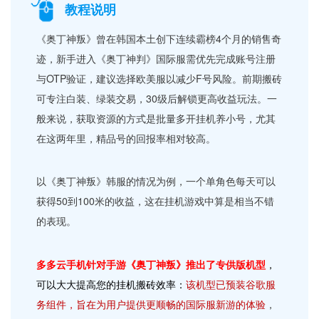
教程说明
《奥丁神叛》曾在韩国本土创下连续霸榜4个月的销售奇
迹，新手进入《奥丁神判》国际服需优先完成账号注册
与OTP验证，建议选择欧美服以减少F号风险。前期搬砖
可专注白装、绿装交易，30级后解锁更高收益玩法。一
般来说，获取资源的方式是批量多开挂机养小号，尤其
在这两年里，精品号的回报率相对较高。
以
《奥丁神叛》
韩服的情况为例，一个单角色每天可以
获得50到100米的收益，这在挂机游戏中算是相当不错
的表现。
多多云手机针对手游《奥丁神叛》推出了专供版机型
，
可以大大提高您的挂机搬砖效率：
该机型已预装谷歌服
务组件，旨在为用户提供更顺畅的国际服新游的体验
，