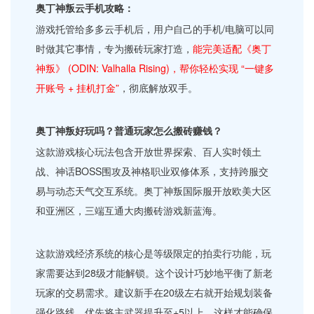
奥丁神叛云手机攻略：
游戏托管给多多云手机后，用户自己的手机/电脑可以同
时做其它事情，专为搬砖玩家打造，
能完美适配《奥丁
神叛》 (ODIN: Valhalla Rising)，帮你轻松实现 “一键多
开账号 + 挂机打金”
，彻底解放双手。
奥丁神叛好玩吗？普通玩家怎么搬砖赚钱？
这款游戏核心玩法包含开放世界探索、百人实时领土
战、神话BOSS围攻及神格职业双修体系，支持跨服交
易与动态天气交互系统。奥丁神叛国际服开放欧美大区
和亚洲区，三端互通大肉搬砖游戏新蓝海。
这款游戏经济系统的核心是等级限定的拍卖行功能，玩
家需要达到28级才能解锁。这个设计巧妙地平衡了新老
玩家的交易需求。建议新手在20级左右就开始规划装备
强化路线，优先将主武器提升至+5以上，这样才能确保