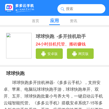
应用
首页
资讯
球球快跑
-多开挂机助手
24小时挂机托管、搬砖赚钱
安卓版
网页版
球球快跑
球球快跑多开挂机神器-《多多云手机》，支持安
卓、苹果、电脑玩球球快跑手游，球球快跑单开、双
开、五开、球球快跑批量小号养大号，一键启动云手机
云端智能托管。《多多云手机》搭载安卓系统7-15等多