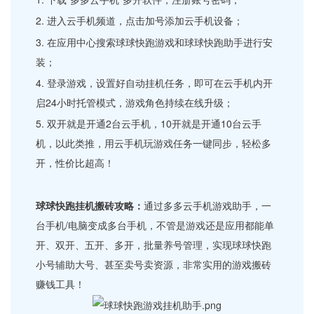
2. 进入云手机频道，点击加号添加云手机设备；
3. 在应用中心搜索球球快跑游戏和球球快跑助手进行安
装；
4. 登录游戏，设置好自动挂机任务，即可在云手机内开
启24小时托管模式，游戏角色持续在线升级；
5. 双开就是开通2台云手机，10开就是开通10台云手
机，以此类推，用云手机玩游戏任务一键同步，轻松多
开，性价比超高！
球球快跑挂机搬砖攻略：
通过多多云手机游戏助手，一
台手机/电脑变成多台手机，不管是游戏还是应用都能单
开、双开、五开、多开，批量养号管理，实现球球快跑
小号辅助大号、甚至卖号卖资源，非常实用的游戏搬砖
赚钱工具！