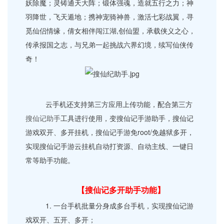
妖除魔；灵铸通天大阵；锻体强魂，造就五行之力；神
羽降世，飞天遁地；携神宠骑神兽，激活七彩战翼，寻
觅仙侣情缘，倩女相伴闯江湖,创仙盟，承载侠义之心，
传承报国之志，与兄弟一起挑战六界幻境，续写仙侠传
奇！
云手机还支持第三方应用上传功能，配合第三方
搜仙记助手
工具进行使用，变搜仙记手游助手，搜仙记
游戏双开、多开挂机，搜仙记手游免root/免越狱多开，
实现搜仙记手游云挂机自动打资源、自动主线、一键日
常等助手功能。
【搜仙记多开助手功能】
1. 一台手机批量分身成多台手机，实现搜仙记游
戏双开、五开、多开；