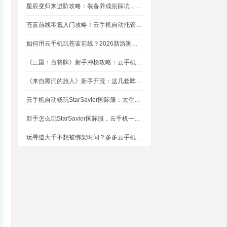
星辰变归来进阶攻略：装备养成别踩坑，这几个技巧让你省下80%资源
苍蓝前线零氪入门攻略！云手机自动托管，24小时自动刷资源不掉队
如何用云手机玩苍蓝前线？2026新游测评，新手入坑玩法指南
《三国：百将牌》新手冲榜攻略：云手机多开挂机，轻松拿捏牌局优势
《来自黑洞的旅人》新手开荒：这几套阵容，实测好用
云手机自动畅玩StarSavior国际服：太空星战到底值不值得入坑
新手怎么玩StarSavior国际服，云手机一键搞定
玩寻道大千不想被绑架时间？多多云手机帮我自动挂机平衡游戏和生活