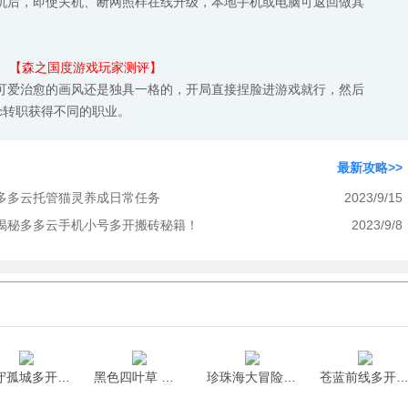
机后，即使关机、断网照样在线升级，本地手机或电脑可返回做其
【森之国度游戏玩家测评】
可爱治愈的画风还是独具一格的，开局直接捏脸进游戏就行，然后
c转职获得不同的职业。
最新攻略>>
多多云托管猫灵养成日常任务
2023/9/15
揭秘多多云手机小号多开搬砖秘籍！
2023/9/8
墨守孤城多开挂机
黑色四叶草 魔法帝之道多开挂机
珍珠海大冒险多开挂机
苍蓝前线多开挂