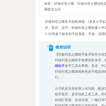
标签：轩辕剑苍之曜，轩辕剑苍之曜挂机
脑版怎么玩
轩辕剑苍之曜多开挂机神器-《多多云手
开、双开、五开、轩辕剑苍之曜批量小号
7-15等多个版本的手机系统，手游、应
教程说明
【轩辕剑苍之曜助手多开软件介绍
轩辕剑苍之曜助手免费挂机单开、
曜助手
多开工具在苹果、安卓、P
轩辕剑苍之曜游戏角色多开稳定挂
行。
云手机还支持应用上传功能，配合
助手双开、多开挂机工具工具，轩辕
自动打资源、自动主线、一键日常
轩辕剑苍之曜虚拟云手机助手，由