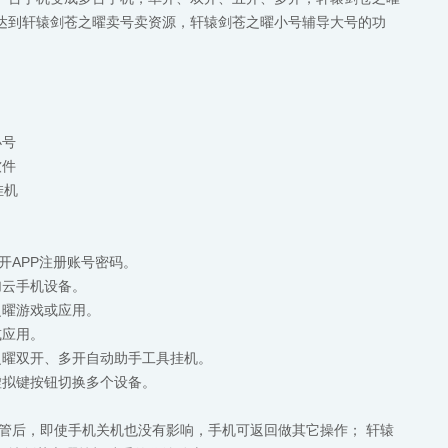
达到轩辕剑苍之曜卖号卖资源，轩辕剑苍之曜小号辅导大号的功
小号
软件
挂机
开APP注册账号密码。
加云手机设备。
之曜游戏或应用。
或应用。
之曜双开、多开自动助手工具挂机。
虚拟键按钮切换多个设备。
托管后，即使手机关机也没有影响，手机可返回做其它操作； 轩辕