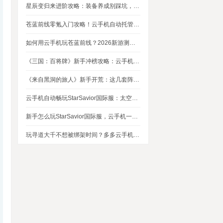
星辰变归来进阶攻略：装备养成别踩坑，这几个技巧让你省下80%资源
苍蓝前线零氪入门攻略！云手机自动托管，24小时自动刷资源不掉队
如何用云手机玩苍蓝前线？2026新游测评，新手入坑玩法指南
《三国：百将牌》新手冲榜攻略：云手机多开挂机，轻松拿捏牌局优势
《来自黑洞的旅人》新手开荒：这几套阵容，实测好用
云手机自动畅玩StarSavior国际服：太空星战到底值不值得入坑
新手怎么玩StarSavior国际服，云手机一键搞定
玩寻道大千不想被绑架时间？多多云手机帮我自动挂机平衡游戏和生活