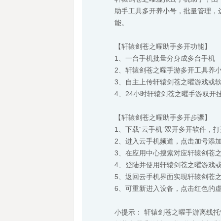
助手工具多开养小号，批量管理，
能。
【轩辕剑苍之曜助手多开功能】
1、一台手机批量分身成多台手机
2、轩辕剑苍之曜手游多开工具养
3、自主上传轩辕剑苍之曜游戏或
4、24小时轩辕剑苍之曜手游双开
【轩辕剑苍之曜助手多开步骤】
1、下载“云手机”双开多开软件，打
2、进入云手机频道，点击加号添
3、在应用中心搜索对应轩辕剑苍
4、登陆并使用轩辕剑苍之曜游戏
5、返回云手机界面实现轩辕剑苍
6、可重新进入设备，点击红色的
小提示： 轩辕剑苍之曜手游离线