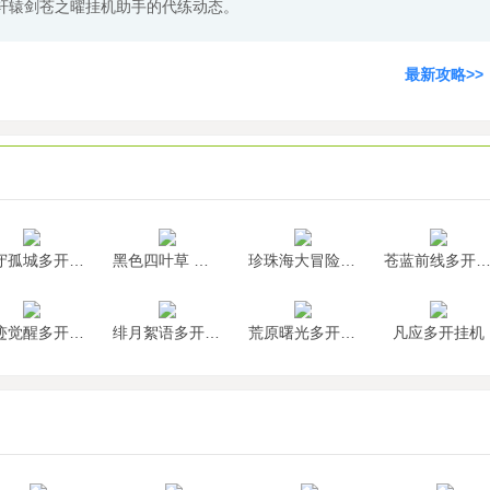
轩辕剑苍之曜挂机助手的代练动态。
最新攻略>>
墨守孤城多开挂机
黑色四叶草 魔法帝之道多开挂机
珍珠海大冒险多开挂机
苍蓝前线多开挂
神迹觉醒多开挂机
绯月絮语多开挂机
荒原曙光多开挂机
凡应多开挂机