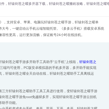
软件，轩辕剑苍之曜多开器下载，轩辕剑苍之曜搬砖攻略，轩辕剑苍之曜
机》，支持安卓、苹果、电脑玩轩辕剑苍之曜手游，轩辕剑苍之曜单
养大号，一键启动云手机云端智能托管。《多多云手机》搭载安卓系统
用兼容性更高，运行更加流畅，保证账号24小时在线挂机。
】
轩辕剑苍之曜手游多开助手工具助手“云手机”上线啦，
轩辕剑苍之
C三端均可使用，PC版安卓模拟器的手机多开器，多开助手能实现
机，轩辕剑苍之曜全天自动在线，轩辕剑苍之曜助手工具离线运
第三方轩辕剑苍之曜助手工具工具进行使用，变轩辕剑苍之曜手游
剑苍之曜手游免root免越狱多开，实现轩辕剑苍之曜手游云挂机
等助手功能。
一台手机变成多台手机，单开、双开、五开、多开，轩辕剑苍之曜