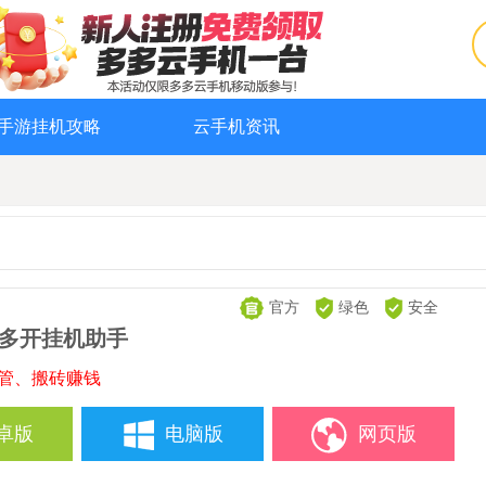
手游挂机攻略
云手机资讯
官方
绿色
安全
-多开挂机助手
托管、搬砖赚钱
卓版
电脑版
网页版