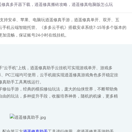
遥修真多开器下载，逍遥修真搬砖攻略，逍遥修真电脑版怎么玩
，支持安卓、苹果、电脑玩逍遥修真手游，逍遥修真单开、双开、五
手机云端智能托管。《多多云手机》搭载安卓系统7-15等多个版本的
更加流畅，保证账号24小时在线挂机。
手“云手机”上线，逍遥修真助手云挂机可实现游戏单开、游戏多
卓、PC三端均可使用，云手机能实现逍遥修真游戏角色多开稳定挂
修真助手工具离线运行。
字修仙手游，经典的模拟修仙玩法，庞大的仙侠世界，不断帮助角
自由的玩法，多种提升手段，收服培养神兽，随机的机缘，更多精
，配合第三方
逍遥修真助手
工具进行使用，变逍遥修真手游助手，