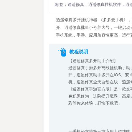
标签：逍遥修真，逍遥修真挂机软件，逍
逍遥修真多开挂机神器-《多多云手机》
开、逍遥修真批量小号养大号，一键启动云
手机系统，手游、应用兼容性更高，运行
教程说明
【逍遥修真多开助手介绍】
逍遥修真手游多开离线挂机助手助
开，逍遥修真助手多开在IOS、安
机，逍遥修真全天自动在线，逍遥
《逍遥修真手游官方版》是一款文
色积累修为，进阶提升境界，高度
彩等你来体验，赶快下载吧！
云手机还支持第三方应用上传功能