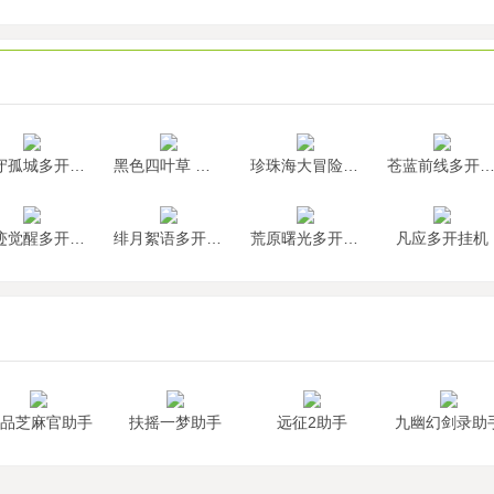
墨守孤城多开挂机
黑色四叶草 魔法帝之道多开挂机
珍珠海大冒险多开挂机
苍蓝前线多开挂
神迹觉醒多开挂机
绯月絮语多开挂机
荒原曙光多开挂机
凡应多开挂机
品芝麻官助手
扶摇一梦助手
远征2助手
九幽幻剑录助