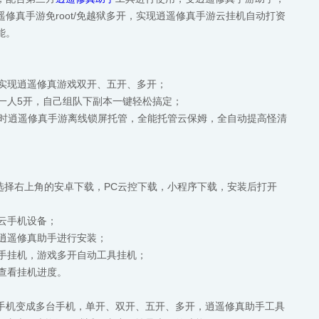
修真手游免root/免越狱多开，实现逍遥修真手游云挂机自动打资
能。
，实现逍遥修真游戏双开、五开、多开；
，一人5开，自己组队下副本一键轻松搞定；
24小时逍遥修真手游离线锁屏托管，全能托管云保姆，全自动提高怪清
，可选择右上角的安卓下载，PC云控下载，小程序下载，安装后打开
加云手机设备；
和逍遥修真助手进行安装；
助手挂机，游戏多开自动工具挂机；
备查看挂机进度。
手机变成多台手机，单开、双开、五开、多开，逍遥修真助手工具