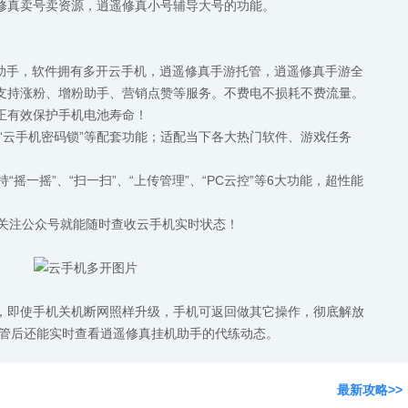
修真卖号卖资源，逍遥修真小号辅导大号的功能。
机助手，软件拥有多开云手机，逍遥修真手游托管，逍遥修真手游全
支持涨粉、增粉助手、营销点赞等服务。不费电不损耗不费流量。
正有效保护手机电池寿命！
拟定位”“云手机密码锁”等配套功能；适配当下各大热门软件、游戏任务
“摇一摇”、“扫一扫”、“上传管理”、“PC云控”等6大功能，超性能
需关注公众号就能随时查收云手机实时状态！
，即使手机关机断网照样升级，手机可返回做其它操作，彻底解放
托管后还能实时查看逍遥修真挂机助手的代练动态。
最新攻略>>