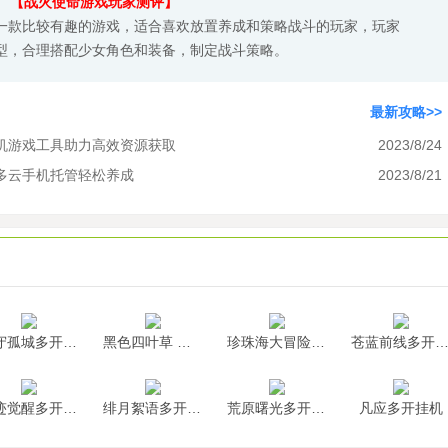
【战火使命游戏玩家测评】
一款比较有趣的游戏，适合喜欢放置养成和策略战斗的玩家，玩家
型，合理搭配少女角色和装备，制定战斗策略。
最新攻略>>
机游戏工具助力高效资源获取
2023/8/24
多云手机托管轻松养成
2023/8/21
墨守孤城多开挂机
黑色四叶草 魔法帝之道多开挂机
珍珠海大冒险多开挂机
苍蓝前线多开挂
神迹觉醒多开挂机
绯月絮语多开挂机
荒原曙光多开挂机
凡应多开挂机