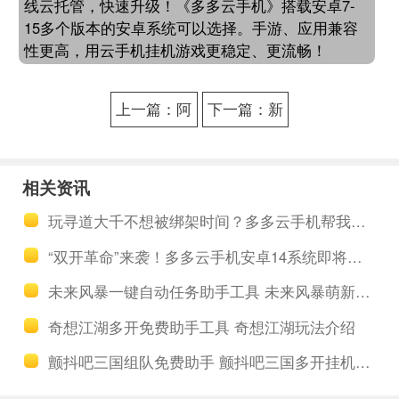
线云托管，快速升级！《多多云手机》搭载安卓7-
15多个版本的安卓系统可以选择。手游、应用兼容
性更高，用云手机挂机游戏更稳定、更流畅！
上一篇：阿
下一篇：新
拉德之怒自
笑傲江湖怎
动主线助手
么自动主线
相关资讯
软件 阿拉德
工具 新笑傲
玩寻道大千不想被绑架时间？多多云手机帮我自动挂机平衡游戏和生活
之怒哀嚎魔
江湖经验收
“双开革命”来袭！多多云手机安卓14系统即将上线，解锁高效新体验
窟领主地龙
割机
未来风暴一键自动任务助手工具 未来风暴萌新基础操作及操作设置
骆兹怎么打
奇想江湖多开免费助手工具 奇想江湖玩法介绍
颤抖吧三国组队免费助手 颤抖吧三国多开挂机攻略